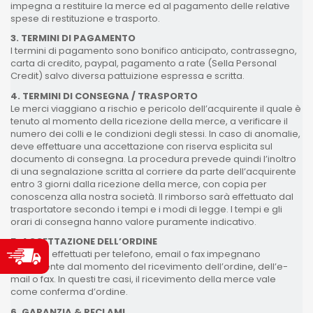
impegna a restituire la merce ed al pagamento delle relative
spese di restituzione e trasporto.
3. TERMINI DI PAGAMENTO
I termini di pagamento sono bonifico anticipato, contrassegno,
carta di credito, paypal, pagamento a rate (Sella Personal
Credit) salvo diversa pattuizione espressa e scritta.
4. TERMINI DI CONSEGNA / TRASPORTO
Le merci viaggiano a rischio e pericolo dell’acquirente il quale è
tenuto al momento della ricezione della merce, a verificare il
numero dei colli e le condizioni degli stessi. In caso di anomalie,
deve effettuare una accettazione con riserva esplicita sul
documento di consegna. La procedura prevede quindi l’inoltro
di una segnalazione scritta al corriere da parte dell’acquirente
entro 3 giorni dalla ricezione della merce, con copia per
conoscenza alla nostra società. Il rimborso sarà effettuato dal
trasportatore secondo i tempi e i modi di legge. I tempi e gli
orari di consegna hanno valore puramente indicativo.
5. ACCETTAZIONE DELL’ORDINE
Gli ordini effettuati per telefono, email o fax impegnano
l’acquirente dal momento del ricevimento dell’ordine, dell’e-
mail o fax. In questi tre casi, il ricevimento della merce vale
come conferma d’ordine.
6. GARANZIA & RECLAMI