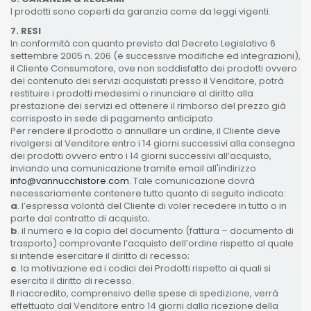
I prodotti sono coperti da garanzia come da leggi vigenti.
7. RESI
In conformità con quanto previsto dal Decreto Legislativo 6
settembre 2005 n. 206 (e successive modifiche ed integrazioni),
il Cliente Consumatore, ove non soddisfatto dei prodotti ovvero
del contenuto dei servizi acquistati presso il Venditore, potrà
restituire i prodotti medesimi o rinunciare al diritto alla
prestazione dei servizi ed ottenere il rimborso del prezzo già
corrisposto in sede di pagamento anticipato.
Per rendere il prodotto o annullare un ordine, il Cliente deve
rivolgersi al Venditore entro i 14 giorni successivi alla consegna
dei prodotti ovvero entro i 14 giorni successivi all’acquisto,
inviando una comunicazione tramite email all'indirizzo
info@vannucchistore.com
. Tale comunicazione dovrà
necessariamente contenere tutto quanto di seguito indicato:
a
. l’espressa volontà del Cliente di voler recedere in tutto o in
parte dal contratto di acquisto;
b
. il numero e la copia del documento (fattura – documento di
trasporto) comprovante l’acquisto dell’ordine rispetto al quale
si intende esercitare il diritto di recesso;
c
. la motivazione ed i codici dei Prodotti rispetto ai quali si
esercita il diritto di recesso.
Il riaccredito, comprensivo delle spese di spedizione, verrà
effettuato dal Venditore entro 14 giorni dalla ricezione della