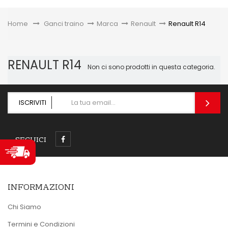
Toggle
Home
&gt;
Ganci traino
>
Marca
>
Renault
>
Renault R14
RENAULT R14
Non ci sono prodotti in questa categoria.
ISCRIVITI
SEGUICI
INFORMAZIONI
Chi Siamo
Termini e Condizioni