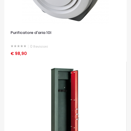
Purificatore d'aria 10l
0
Revisioni
€ 98,90
OCCHIATA VELOCE