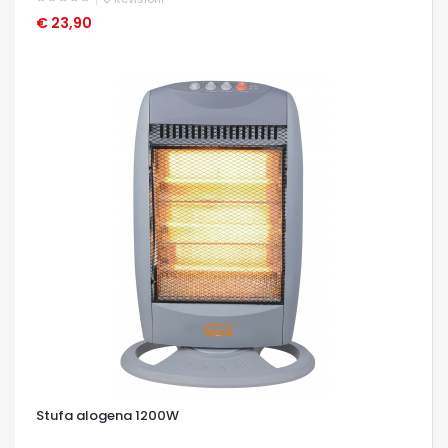
€ 23,90
OCCHIATA VELOCE
Stufa alogena 1200W