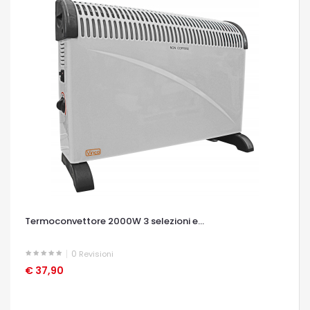
Termoconvettore 2000W 3 selezioni e...
0
Revisioni
€ 37,90
OCCHIATA VELOCE