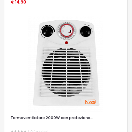
€ 14,90
OCCHIATA VELOCE
Termoventilatore 2000W con protezione...
0
Revisioni