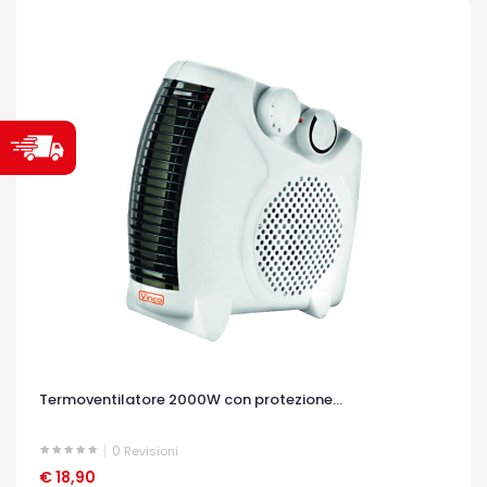
Termoventilatore 2000W con protezione...
0
Revisioni
€ 18,90
OCCHIATA VELOCE