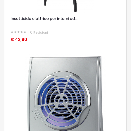
Insetticida elettrico per interni ed...
0
Revisioni
€ 42,90
OCCHIATA VELOCE