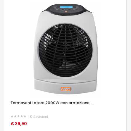
Termoventilatore 2000W con protezione...
0
Revisioni
€ 39,90
OCCHIATA VELOCE