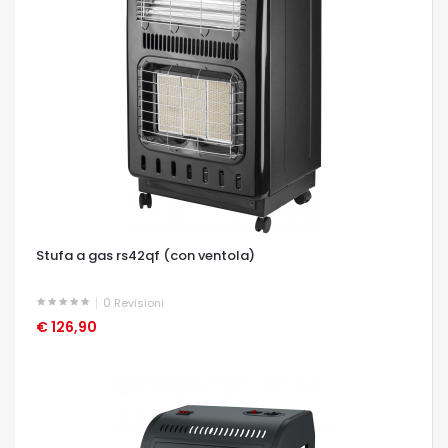
Stufa a gas rs42qf (con ventola)
0
Revisioni
€ 126,90
OCCHIATA VELOCE