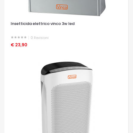
Insetticida elettrico vinco 3w led
0
Revisioni
€ 23,90
OCCHIATA VELOCE