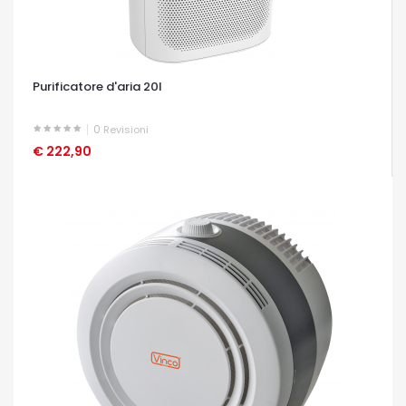
Purificatore d'aria 20l
0
Revisioni
€ 222,90
OCCHIATA VELOCE