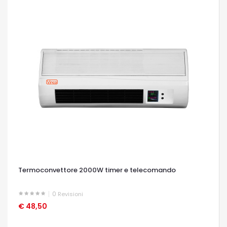
Termoconvettore 2000W timer e telecomando
0
Revisioni
€ 48,50
OCCHIATA VELOCE