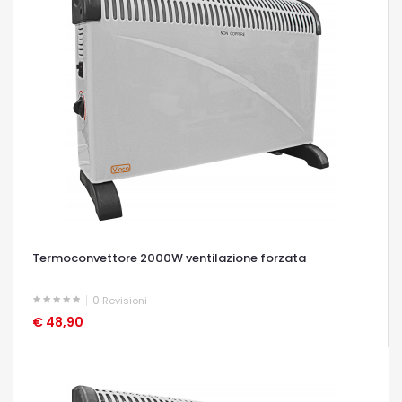
Termoconvettore 2000W ventilazione forzata
0
Revisioni
€ 48,90
OCCHIATA VELOCE