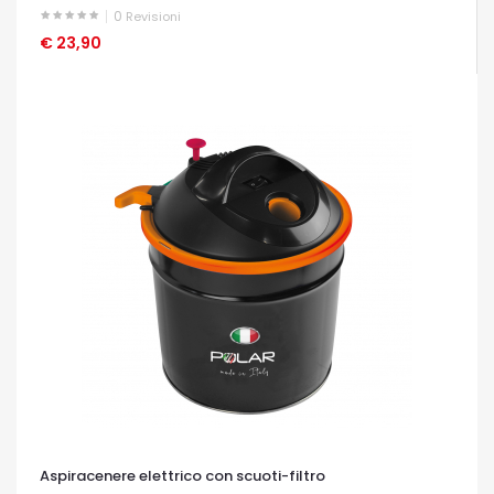
0
Revisioni
€ 23,90
OCCHIATA VELOCE
Aspiracenere elettrico con scuoti-filtro