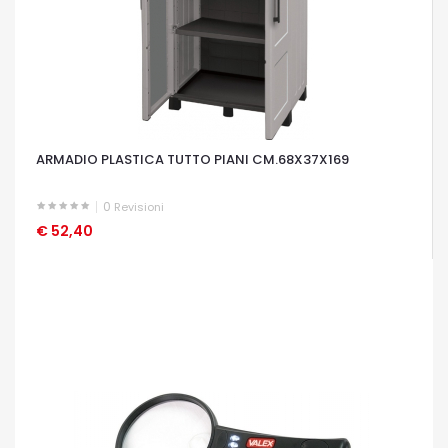
ARMADIO PLASTICA TUTTO PIANI CM.68X37X169
0
Revisioni
€ 52,40
OCCHIATA VELOCE