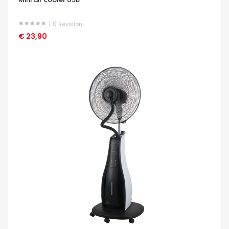
0
Revisioni
€ 23,90
OCCHIATA VELOCE