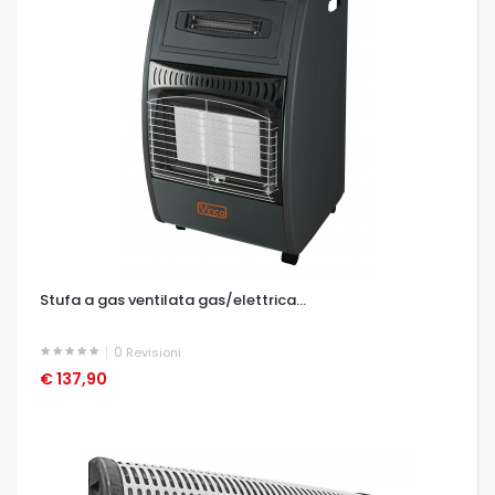
Stufa a gas ventilata gas/elettrica...
0
Revisioni
€ 137,90
OCCHIATA VELOCE