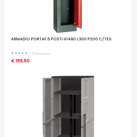
ARMADIO PORTAF.5 POSTI H1480 L300 P200 C/TES.
0
Revisioni
€ 199,50
OCCHIATA VELOCE