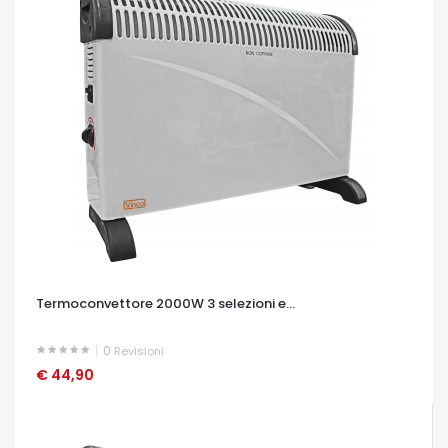
Termoconvettore 2000W 3 selezioni e...
0
Revisioni
€ 44,90
OCCHIATA VELOCE