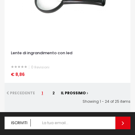
Lente di ingrandimento con led
0
Revisioni
€ 8,86
OCCHIATA VELOCE
PRECEDENTE
1
2
IL PROSSIMO
Showing 1 - 24 of 25 items
ISCRIVITI