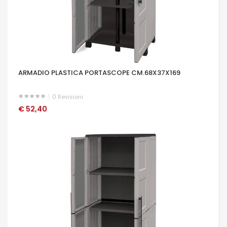
ARMADIO PLASTICA PORTASCOPE CM.68X37X169
0
Revisioni
€ 52,40
OCCHIATA VELOCE