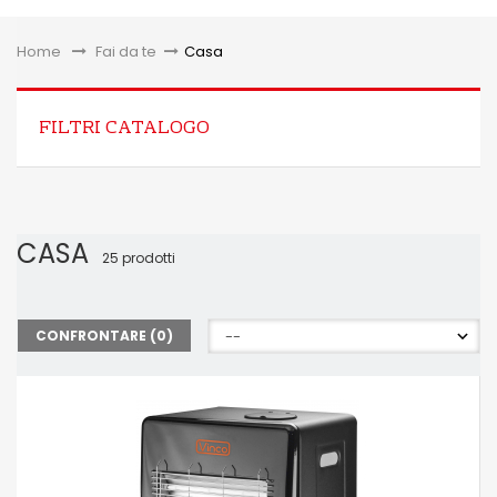
Toggle
Home
&gt;
Fai da te
>
Casa
FILTRI CATALOGO
CASA
25 prodotti
CONFRONTARE (
0
)