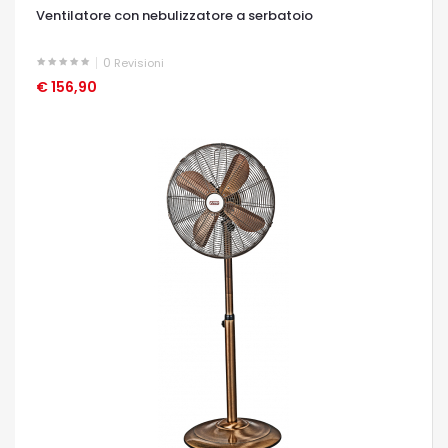
Ventilatore con nebulizzatore a serbatoio
0
Revisioni
€ 156,90
OCCHIATA VELOCE