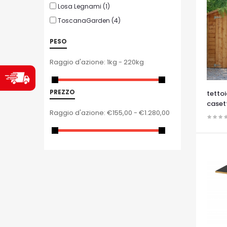
Losa Legnami
(1)
ToscanaGarden
(4)
PESO
Raggio d'azione:
1kg - 220kg
PREZZO
tettoi
caset
Raggio d'azione:
€155,00 - €1.280,00
OCCHI