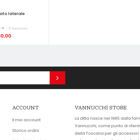
ato laterale
0
Revisioni
80,00
ATA VELOCE
ACCOUNT
VANNUCCHI STORE
La ditta nasce nel 1965 dalla fam
Il mio account
Vannucchi, come punto di rifer
Storico ordini
della Toscana per gli accessori