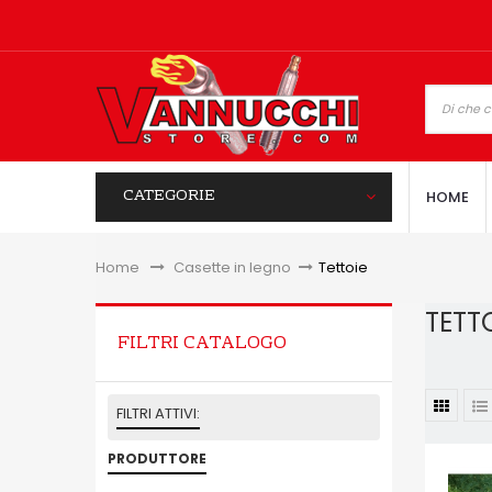
CATEGORIE
HOME
Home
&gt;
Casette in legno
>
Tettoie
TETT
FILTRI CATALOGO
FILTRI ATTIVI:
PRODUTTORE