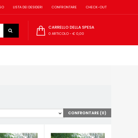
SO
LISTA DEI DESIDERI
CONFRONTARE
CHECK-OUT
CARRELLO DELLA SPESA
0 ARTICOLO
-
€ 0,00
CONFRONTARE (
0
)