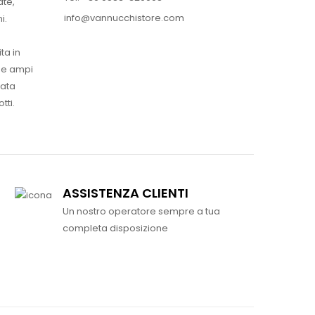
ate,
info@vannucchistore.com
i.
ta in
ue ampi
vata
tti.
ASSISTENZA CLIENTI
Un nostro operatore sempre a tua
completa disposizione