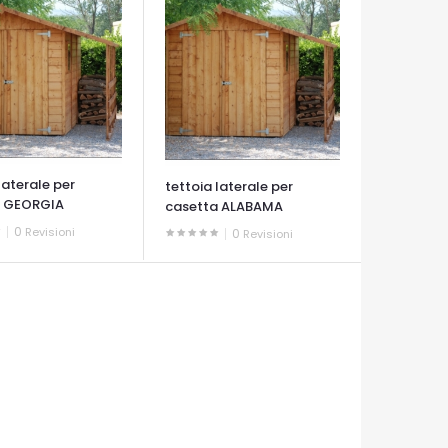
laterale per
tettoia laterale per
a GEORGIA
casetta ALABAMA
0
Revisioni
0
Revisioni
A VELOCE
OCCHIATA VELOCE