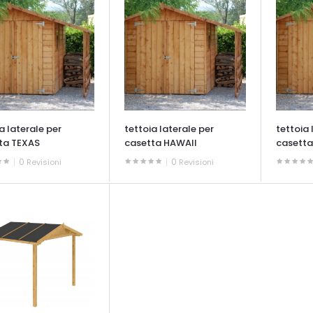
a laterale per
tettoia laterale per
tettoia 
ta TEXAS
casetta HAWAII
casett
0
0
Revisioni
Revisioni
ATA VELOCE
OCCHIATA VELOCE
OCCHIAT