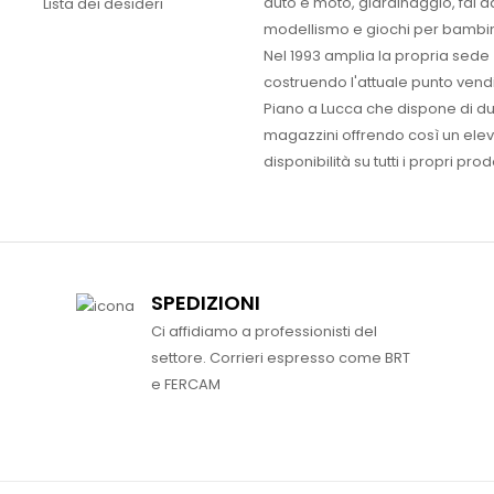
auto e moto, giardinaggio, fai d
Lista dei desideri
modellismo e giochi per bambin
Nel 1993 amplia la propria sede
costruendo l'attuale punto vendi
Piano a Lucca che dispone di d
magazzini offrendo così un ele
disponibilità su tutti i propri prodo
SPEDIZIONI
Ci affidiamo a professionisti del
settore. Corrieri espresso come BRT
e FERCAM