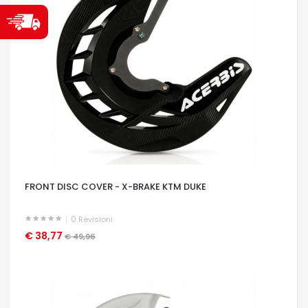
FRONT DISC COVER - X-BRAKE KTM DUKE
0
Revisioni
€ 38,77
OCCHIATA VELOCE
€ 49,96