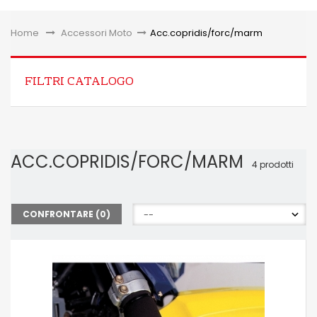
Toggle
Home
&gt;
Accessori Moto
>
Acc.copridis/forc/marm
FILTRI CATALOGO
ACC.COPRIDIS/FORC/MARM
4 prodotti
CONFRONTARE (
0
)