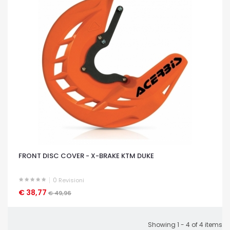
FRONT DISC COVER - X-BRAKE KTM DUKE
0
Revisioni
€ 38,77
OCCHIATA VELOCE
€ 49,96
Showing 1 - 4 of 4 items