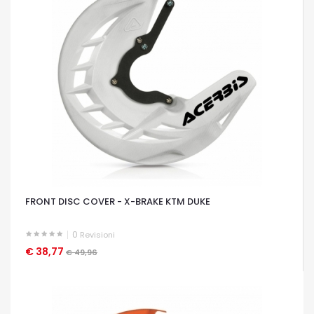
FRONT DISC COVER - X-BRAKE KTM DUKE
0
Revisioni
€ 38,77
OCCHIATA VELOCE
€ 49,96