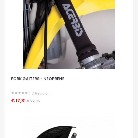
FORK GAITERS - NEOPRENE
0
Revisioni
€ 17,81
OCCHIATA VELOCE
€ 22,95