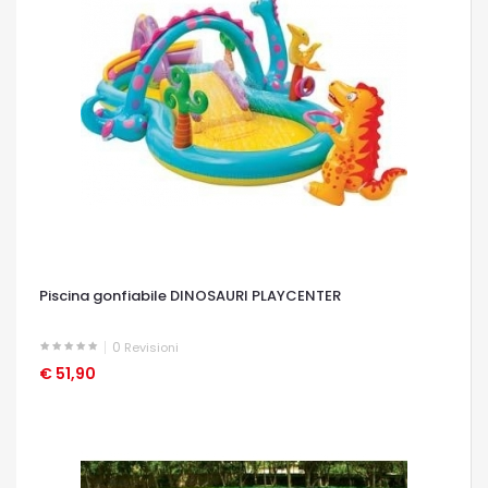
Piscina gonfiabile DINOSAURI PLAYCENTER
0
Revisioni
€ 51,90
OCCHIATA VELOCE