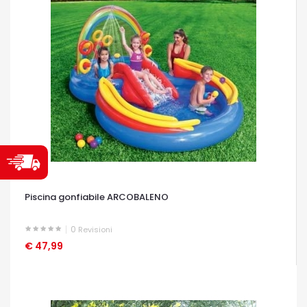
Piscina gonfiabile ARCOBALENO
0
Revisioni
€ 47,99
OCCHIATA VELOCE