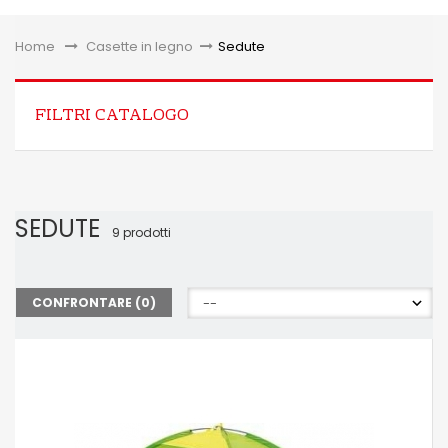
Toggle
Home
&gt;
Casette in legno
>
Sedute
FILTRI CATALOGO
SEDUTE
9 prodotti
CONFRONTARE (
0
)