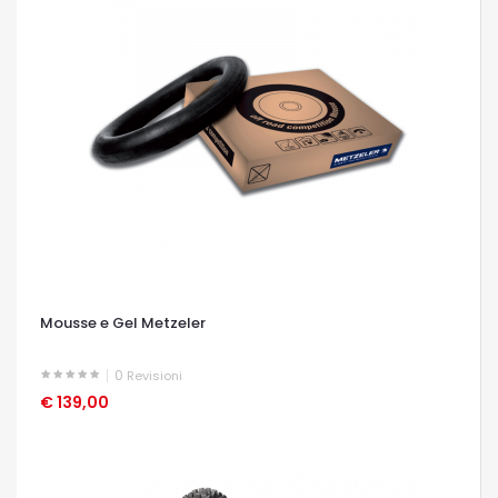
Mousse e Gel Metzeler
0
Revisioni
€ 139,00
OCCHIATA VELOCE