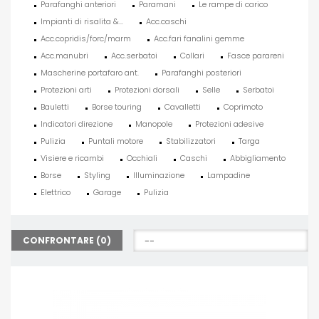
Parafanghi anteriori
Paramani
Le rampe di carico
Impianti di risalita &...
Acc.caschi
Acc.copridis/forc/marm
Acc.fari fanalini gemme
Acc.manubri
Acc.serbatoi
Collari
Fasce parareni
Mascherine portafaro ant.
Parafanghi posteriori
Protezioni arti
Protezioni dorsali
Selle
Serbatoi
Bauletti
Borse touring
Cavalletti
Coprimoto
Indicatori direzione
Manopole
Protezioni adesive
Pulizia
Puntali motore
Stabilizzatori
Targa
Visiere e ricambi
Occhiali
Caschi
Abbigliamento
Borse
Styling
Illuminazione
Lampadine
Elettrico
Garage
Pulizia
CONFRONTARE (
0
)