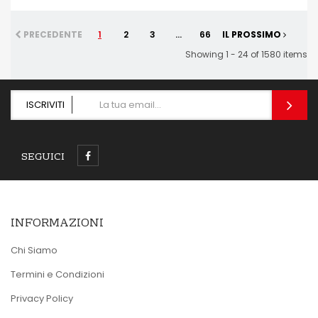
OCCHIATA VELOCE
PRECEDENTE
1
2
3
...
66
IL PROSSIMO
Showing 1 - 24 of 1580 items
ISCRIVITI
SEGUICI
INFORMAZIONI
Chi Siamo
Termini e Condizioni
Privacy Policy