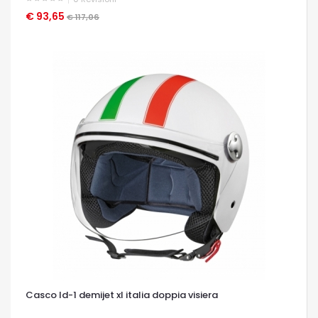
€ 93,65
OCCHIATA VELOCE
€ 117,06
Casco ld-1 demijet xl italia doppia visiera