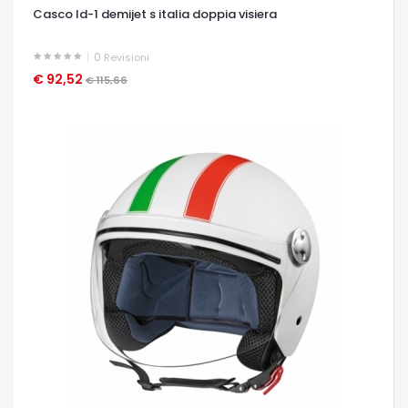
Casco ld-1 demijet s italia doppia visiera
0
Revisioni
€ 92,52
OCCHIATA VELOCE
€ 115,66