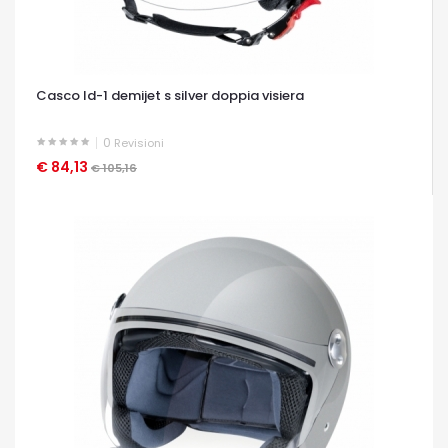
Casco ld-1 demijet s silver doppia visiera
0
Revisioni
€ 84,13
OCCHIATA VELOCE
€ 105,16