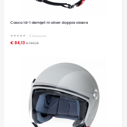
Casco ld-1 demijet m silver doppia visiera
0
Revisioni
€ 84,13
OCCHIATA VELOCE
€ 105,16