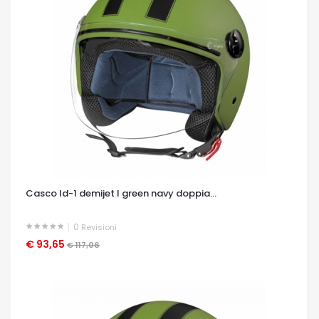
Casco ld-1 demijet l green navy doppia...
0
Revisioni
€ 93,65
OCCHIATA VELOCE
€ 117,06