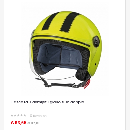
Casco ld-1 demijet l giallo fluo doppia...
0
Revisioni
€ 93,65
OCCHIATA VELOCE
€ 117,06