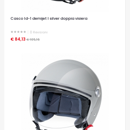
Casco ld-1 demijet l silver doppia visiera
0
Revisioni
€ 84,13
OCCHIATA VELOCE
€ 105,16