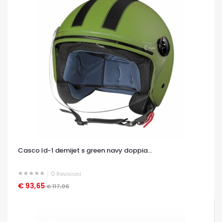
Casco ld-1 demijet s green navy doppia...
0
Revisioni
€ 93,65
OCCHIATA VELOCE
€ 117,06