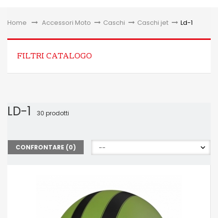
Toggle
Home
&gt;
Accessori Moto
>
Caschi
>
Caschi jet
>
Ld-1
FILTRI CATALOGO
LD-1
30 prodotti
CONFRONTARE (
0
)