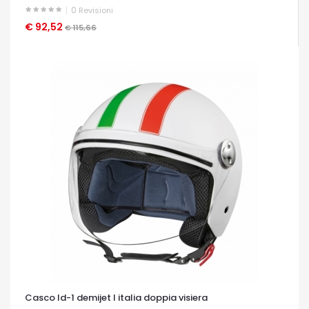
0
Revisioni
€ 92,52
OCCHIATA VELOCE
€ 115,66
Casco ld-1 demijet l italia doppia visiera