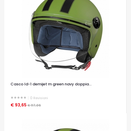
Casco ld-1 demijet m green navy doppia...
0
Revisioni
€ 93,65
OCCHIATA VELOCE
€ 117,06