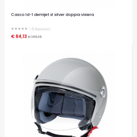
Casco ld-1 demijet xl silver doppia visiera
0
Revisioni
€ 84,13
OCCHIATA VELOCE
€ 105,16