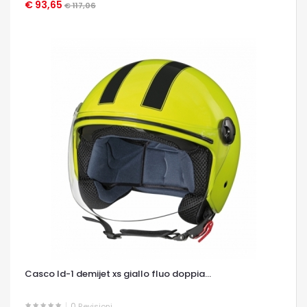
€ 93,65
OCCHIATA VELOCE
€ 117,06
Casco ld-1 demijet xs giallo fluo doppia...
0
Revisioni