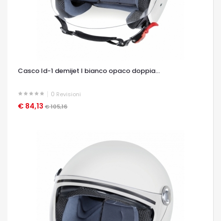
Casco ld-1 demijet l bianco opaco doppia...
0
Revisioni
€ 84,13
OCCHIATA VELOCE
€ 105,16