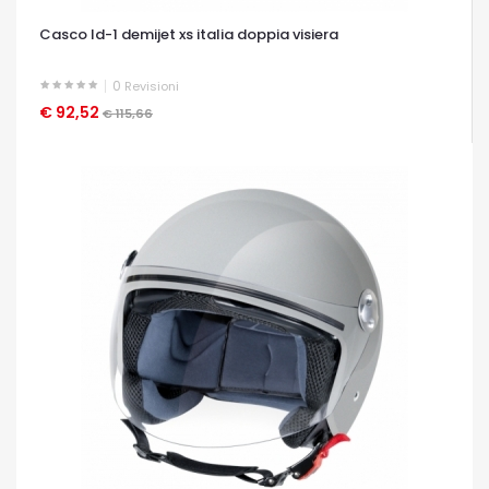
Casco ld-1 demijet xs italia doppia visiera
0
Revisioni
€ 92,52
OCCHIATA VELOCE
€ 115,66