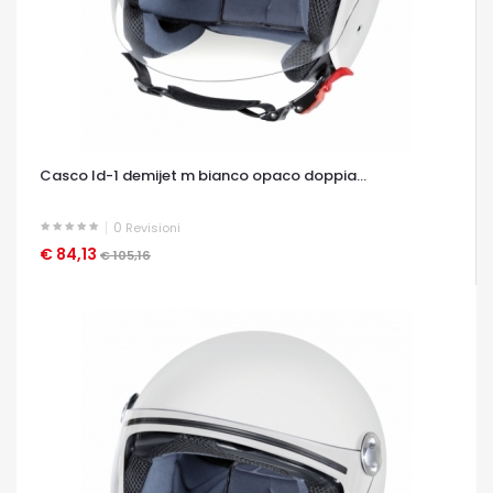
Casco ld-1 demijet m bianco opaco doppia...
0
Revisioni
€ 84,13
OCCHIATA VELOCE
€ 105,16