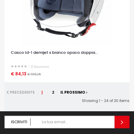
Casco ld-1 demijet s bianco opaco doppia...
0
Revisioni
€ 84,13
OCCHIATA VELOCE
€ 105,16
PRECEDENTE
1
2
IL PROSSIMO
Showing 1 - 24 of 30 items
ISCRIVITI