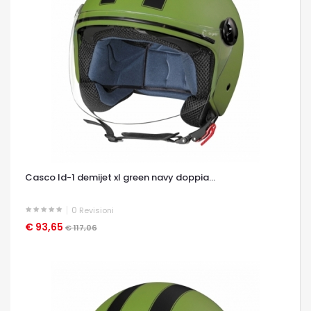
Casco ld-1 demijet xl green navy doppia...
0
Revisioni
€ 93,65
OCCHIATA VELOCE
€ 117,06