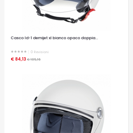
Casco ld-1 demijet xl bianco opaco doppia...
0
Revisioni
€ 84,13
OCCHIATA VELOCE
€ 105,16