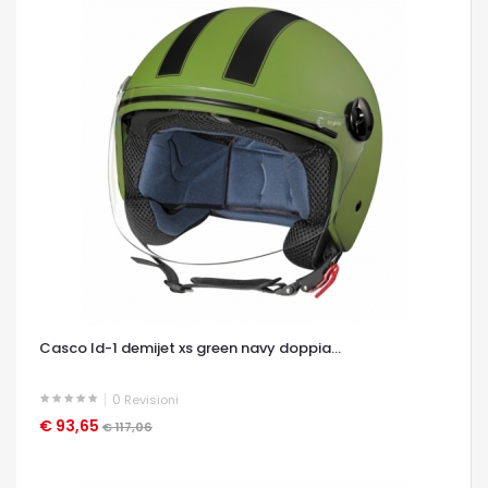
Casco ld-1 demijet xs green navy doppia...
0
Revisioni
€ 93,65
OCCHIATA VELOCE
€ 117,06