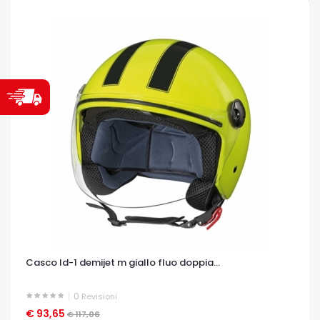
Casco ld-1 demijet m giallo fluo doppia...
0
Revisioni
€ 93,65
OCCHIATA VELOCE
€ 117,06