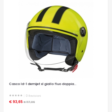
Casco ld-1 demijet xl giallo fluo doppia...
0
Revisioni
€ 93,65
OCCHIATA VELOCE
€ 117,06