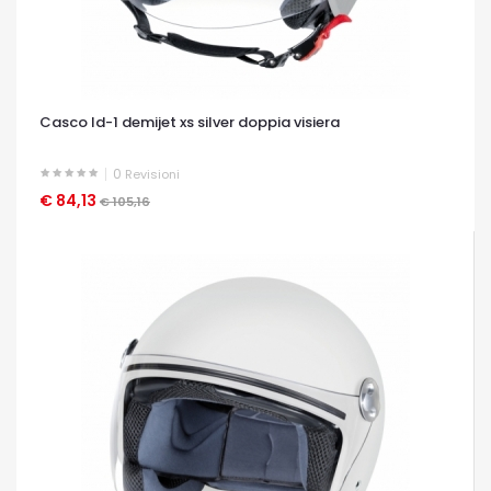
Casco ld-1 demijet xs silver doppia visiera
0
Revisioni
€ 84,13
OCCHIATA VELOCE
€ 105,16