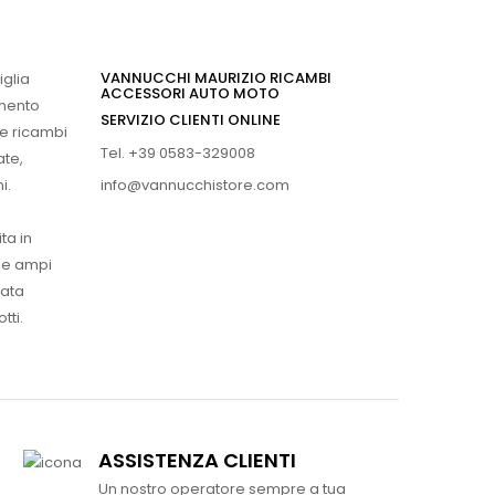
VANNUCCHI MAURIZIO RICAMBI
iglia
ACCESSORI AUTO MOTO
imento
SERVIZIO CLIENTI ONLINE
 e ricambi
Tel. +39 0583-329008
ate,
info@vannucchistore.com
i.
ta in
ue ampi
vata
tti.
ASSISTENZA CLIENTI
Un nostro operatore sempre a tua