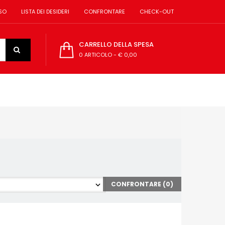
SO
LISTA DEI DESIDERI
CONFRONTARE
CHECK-OUT
CARRELLO DELLA SPESA
0 ARTICOLO
-
€ 0,00
CONFRONTARE (
0
)