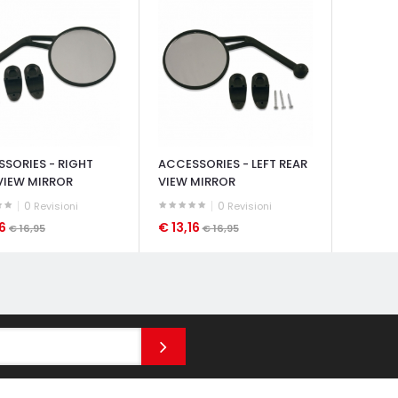
SORIES - RIGHT
ACCESSORIES - LEFT REAR
VIEW MIRROR
VIEW MIRROR
0
0
Revisioni
Revisioni
16
€ 13,16
€ 16,95
€ 16,95
ATA VELOCE
OCCHIATA VELOCE