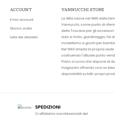
ACCOUNT
VANNUCCHI STORE
La ditta nasce nel 1965 dalla fam
Il mio account
Vannucchi, come punto di rifer
Storico ordini
della Toscana per gli accessori
auto e moto, giardinaggio, fai d
Lista dei desideri
modellismo e giochi per bambin
Nel 1993 amplia la propria sede
costruendo l'attuale punto vendi
Piano a Lucca che dispone di d
magazzini offrendo così un ele
disponibilità su tutti i propri prodo
SPEDIZIONI
Ci affidiamo a professionisti del