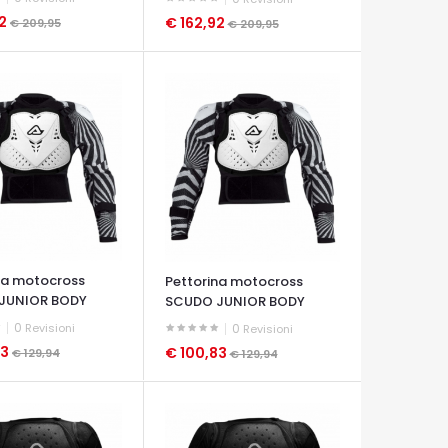
92
€ 162,92
€ 209,95
€ 209,95
A VELOCE
OCCHIATA VELOCE
na motocross
Pettorina motocross
JUNIOR BODY
SCUDO JUNIOR BODY
R
ARMOUR
0
Revisioni
0
Revisioni
83
€ 100,83
€ 129,94
€ 129,94
A VELOCE
OCCHIATA VELOCE