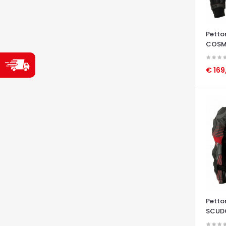
Petto
COSM
2.0
€ 16
OCCHI
Petto
SCUD
2.0