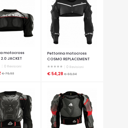
na motocross
Pettorina motocross
2.0 JACKET
COSMO REPLACEMENT
JACKET
0
Revisioni
0
Revisioni
2
€ 54,28
€ 79,93
€ 69,94
A VELOCE
OCCHIATA VELOCE