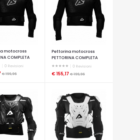
na motocross
Pettorina motocross
INA COMPLETA
PETTORINA COMPLETA
MX...
0
Revisioni
0
Revisioni
7
€ 155,17
€ 199,96
€ 199,96
A VELOCE
OCCHIATA VELOCE