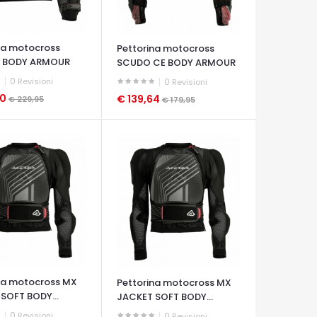
na motocross
Pettorina motocross
 BODY ARMOUR
SCUDO CE BODY ARMOUR
2.0
0
Revisioni
0
Revisioni
00
€ 139,64
€ 229,95
€ 179,95
A VELOCE
OCCHIATA VELOCE
na motocross MX
Pettorina motocross MX
SOFT BODY...
JACKET SOFT BODY...
0
Revisioni
0
Revisioni