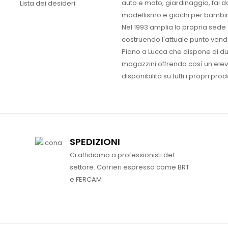
auto e moto, giardinaggio, fai d
Lista dei desideri
modellismo e giochi per bambin
Nel 1993 amplia la propria sede
costruendo l'attuale punto vendi
Piano a Lucca che dispone di d
magazzini offrendo così un ele
disponibilità su tutti i propri prodo
SPEDIZIONI
Ci affidiamo a professionisti del
settore. Corrieri espresso come BRT
e FERCAM