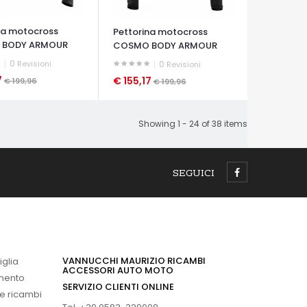
na motocross
Pettorina motocross
 BODY ARMOUR
COSMO BODY ARMOUR
0
Revisioni
0
Revisioni
7
€ 155,17
€ 199,96
€ 199,96
A VELOCE
OCCHIATA VELOCE
Showing 1 - 24 of 38 items
SEGUICI
VANNUCCHI MAURIZIO RICAMBI
iglia
ACCESSORI AUTO MOTO
imento
SERVIZIO CLIENTI ONLINE
 e ricambi