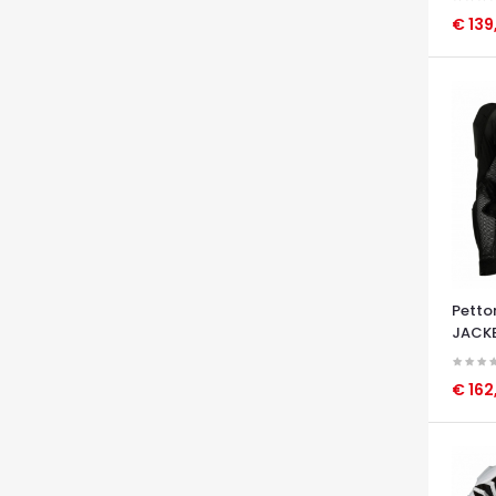
€ 139
OCCHI
Petto
JACKE
€ 162
OCCHI