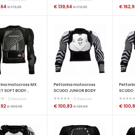
,64
€ 139,64
€ 162,
€ 179,95
€ 179,95
ATA VELOCE
OCCHIATA VELOCE
OCCHIAT
rina motocross MX
Pettorina motocross
Pettori
T SOFT BODY...
SCUDO JUNIOR BODY
SCUDO 
ARMOUR
ARMOU
0
0
Revisioni
Revisioni
,92
€ 100,83
€ 100,
€ 209,95
€ 129,94
ATA VELOCE
OCCHIATA VELOCE
OCCHIAT