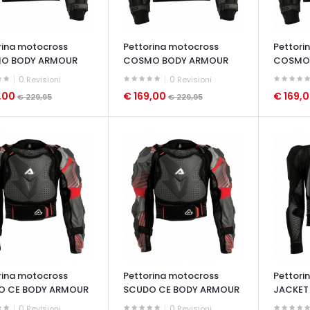
rina motocross
Pettorina motocross
Pettori
O BODY ARMOUR
COSMO BODY ARMOUR
COSMO
2.0
2.0
0
0
Revisioni
Revisioni
9,00
€ 169,00
€ 169,
€ 229,95
€ 229,95
ATA VELOCE
OCCHIATA VELOCE
OCCHIAT
rina motocross
Pettorina motocross
Pettori
O CE BODY ARMOUR
SCUDO CE BODY ARMOUR
JACKET 
2.0
0
0
Revisioni
Revisioni