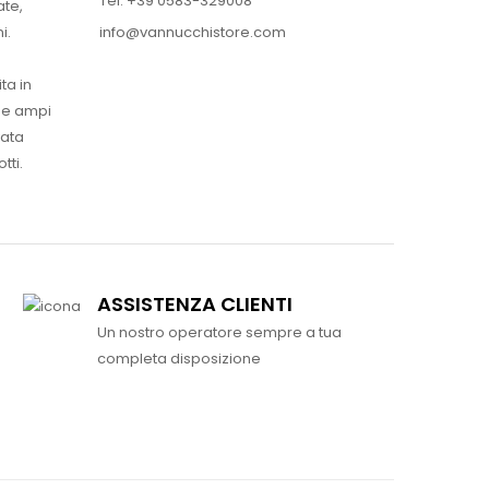
Tel. +39 0583-329008
ate,
info@vannucchistore.com
i.
ta in
ue ampi
vata
tti.
ASSISTENZA CLIENTI
Un nostro operatore sempre a tua
completa disposizione