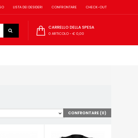
SO
LISTA DEI DESIDERI
CONFRONTARE
CHECK-OUT
CARRELLO DELLA SPESA
0 ARTICOLO
-
€ 0,00
CONFRONTARE (
0
)