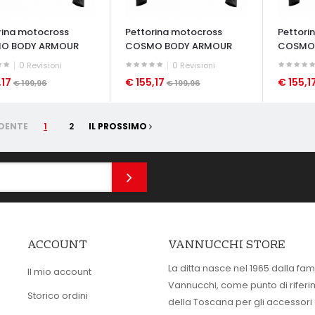
rina motocross
Pettorina motocross
Pettori
O BODY ARMOUR
COSMO BODY ARMOUR
COSMO
0
0
Revisioni
Revisioni
,17
€ 155,17
€ 155,1
€ 199,96
€ 199,96
ATA VELOCE
OCCHIATA VELOCE
OCCHIAT
DENTE
1
2
IL PROSSIMO
ACCOUNT
VANNUCCHI STORE
La ditta nasce nel 1965 dalla fam
Il mio account
Vannucchi, come punto di rifer
Storico ordini
della Toscana per gli accessori