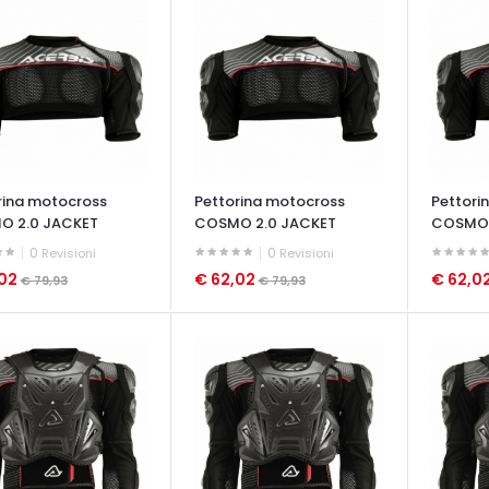
rina motocross
Pettorina motocross
Pettori
O 2.0 JACKET
COSMO 2.0 JACKET
COSMO 
0
0
Revisioni
Revisioni
,02
€ 62,02
€ 62,0
€ 79,93
€ 79,93
ATA VELOCE
OCCHIATA VELOCE
OCCHIAT