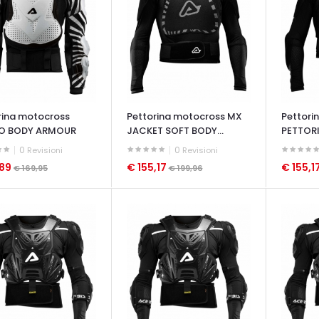
rina motocross
Pettorina motocross MX
Pettori
O BODY ARMOUR
JACKET SOFT BODY...
PETTOR
MX...
0
0
Revisioni
Revisioni
,89
€ 155,17
€ 155,1
€ 169,95
€ 199,96
ATA VELOCE
OCCHIATA VELOCE
OCCHIAT