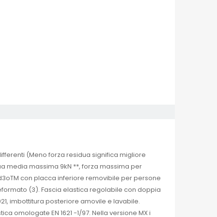
fferenti (Meno forza residua significa migliore
sidua media massima 9kN **, forza massima per
 d3oTM con placca inferiore removibile per persone
reformato (3). Fascia elastica regolabile con doppia
21, imbottitura posteriore amovile e lavabile.
stica omologate EN 1621 -1/97. Nella versione MX i