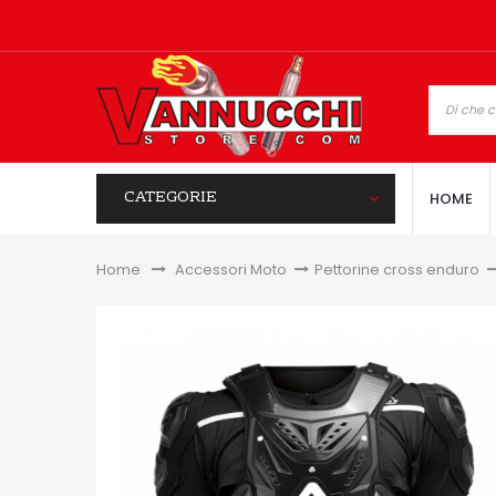
CATEGORIE
HOME
Home
&gt;
Accessori Moto
>
Pettorine cross enduro
>