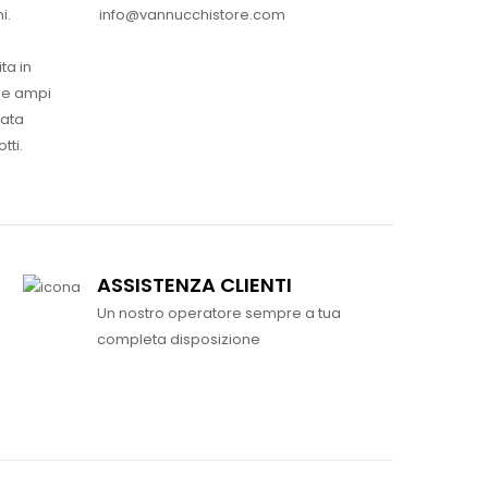
info@vannucchistore.com
i.
ta in
ue ampi
vata
tti.
ASSISTENZA CLIENTI
Un nostro operatore sempre a tua
completa disposizione