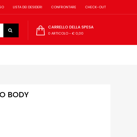
SO
LISTA DEI DESIDERI
CONFRONTARE
CHECK-OUT
CARRELLO DELLA SPESA
0 ARTICOLO
-
€ 0,00
O BODY