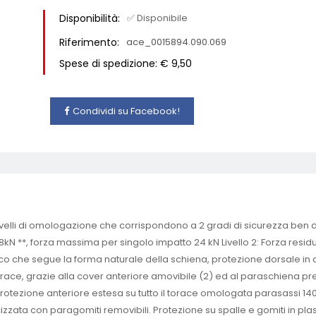
Disponibilità:
✅ Disponibile
Riferimento:
ace_0015894.090.069
Spese di spedizione: € 9,50
Condividi su Facebook!
elli di omologazione che corrispondono a 2 gradi di sicurezza ben di
18kN **, forza massima per singolo impatto 24 kN Livello 2: Forza re
co che segue la forma naturale della schiena, protezione dorsale in
k brace, grazie alla cover anteriore amovibile (2) ed al paraschiena p
protezione anteriore estesa su tutto il torace omologata parasassi 140
cizzata con paragomiti removibili. Protezione su spalle e gomiti in pla