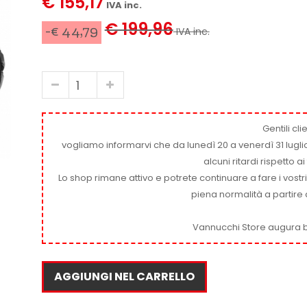
€ 155,17
IVA inc.
€ 199,96
-€ 44,79
IVA inc.
Gentili clie
vogliamo informarvi che da lunedì 20 a venerdì 31 luglio
alcuni ritardi rispetto 
Lo shop rimane attivo e potrete continuare a fare i vostr
piena normalità a partire 
Vannucchi Store augura b
AGGIUNGI NEL CARRELLO