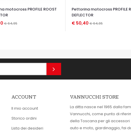
ina motocross PROFILE ROOST
Pettorina motocross PROFILE
CTOR
DEFLECTOR
40
€ 50,40
€ 64,95
€ 64,95
TA VELOCE
OCCHIATA VELOCE
ACCOUNT
VANNUCCHI STORE
La ditta nasce nel 1965 dalla fam
Il mio account
Vannucchi, come punto di rifer
Storico ordini
della Toscana per gli accessori
auto e moto, giardinaggio, fai d
Lista dei desideri