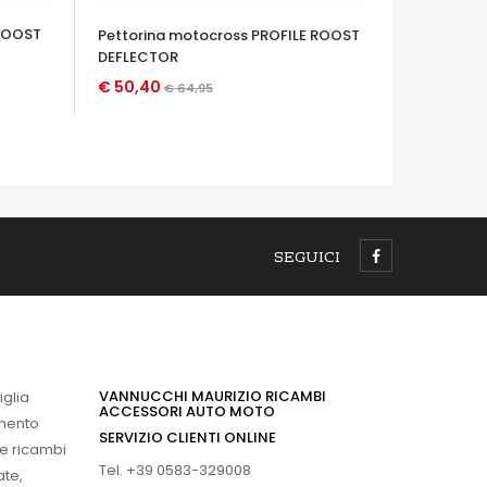
 ROOST
Pettorina motocross PROFILE ROOST
DEFLECTOR
€ 50,40
€ 64,95
OCCHIATA VELOCE
SEGUICI
VANNUCCHI MAURIZIO RICAMBI
iglia
ACCESSORI AUTO MOTO
imento
SERVIZIO CLIENTI ONLINE
 e ricambi
Tel. +39 0583-329008
ate,