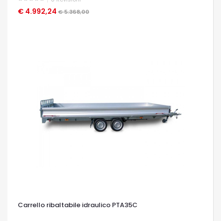
€ 4.992,24
OCCHIATA VELOCE
€ 5.368,00
Carrello ribaltabile idraulico PTA35C