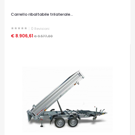
Carrello ribaltabile trilaterale...
0
Revisioni
€ 8.906,61
OCCHIATA VELOCE
€ 9.577,00