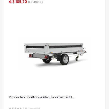
€ 5.105,70
OCCHIATA VELOCE
€ 5.490,00
Rimorchio ribaltabile idraulicamente BT...
0
Revisioni