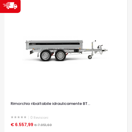
Rimorchio ribaltabile idraulicamente BT...
0
Revisioni
€ 6.557,99
OCCHIATA VELOCE
€ 7.051,60