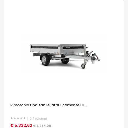
Rimorchio ribaltabile idraulicamente BT...
0
Revisioni
€ 5.332,62
OCCHIATA VELOCE
€ 5.734,00