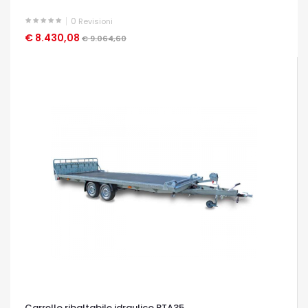
0
Revisioni
€ 8.430,08
OCCHIATA VELOCE
€ 9.064,60
Carrello ribaltabile idraulico PTA35