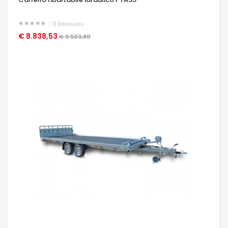
0
Revisioni
€ 8.838,53
OCCHIATA VELOCE
€ 9.503,80