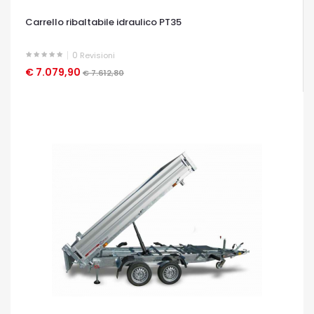
Carrello ribaltabile idraulico PT35
0
Revisioni
€ 7.079,90
OCCHIATA VELOCE
€ 7.612,80