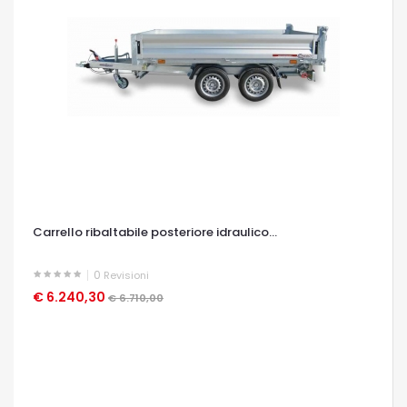
Carrello ribaltabile posteriore idraulico...
0
Revisioni
€ 6.240,30
OCCHIATA VELOCE
€ 6.710,00