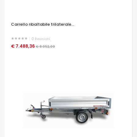
Carrello ribaltabile trilaterale...
0
Revisioni
€ 7.488,36
OCCHIATA VELOCE
€ 8.052,00