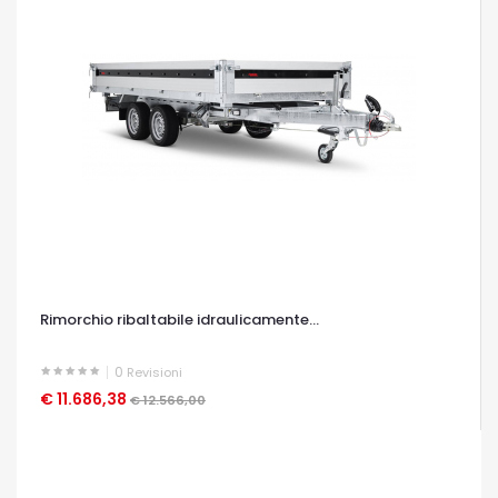
Rimorchio ribaltabile idraulicamente...
0
Revisioni
€ 11.686,38
OCCHIATA VELOCE
€ 12.566,00