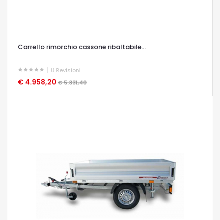
Carrello rimorchio cassone ribaltabile...
0
Revisioni
€ 4.958,20
OCCHIATA VELOCE
€ 5.331,40