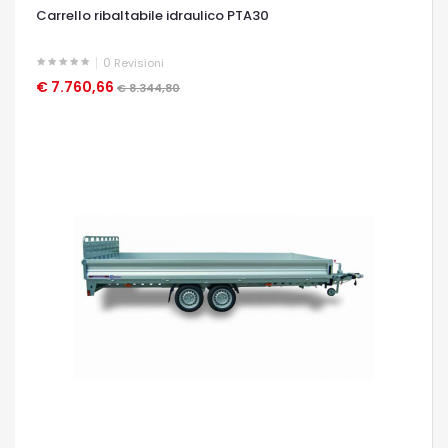
Carrello ribaltabile idraulico PTA30
0
Revisioni
€ 7.760,66
OCCHIATA VELOCE
€ 8.344,80