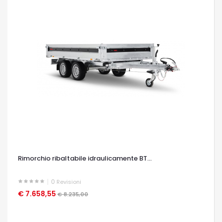
Rimorchio ribaltabile idraulicamente BT...
0
Revisioni
€ 7.658,55
OCCHIATA VELOCE
€ 8.235,00