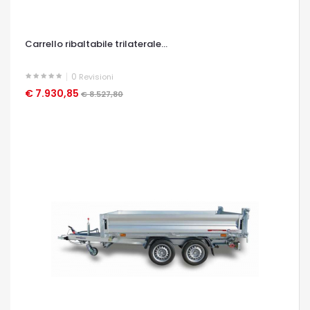
Carrello ribaltabile trilaterale...
0
Revisioni
€ 7.930,85
OCCHIATA VELOCE
€ 8.527,80