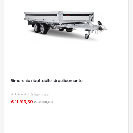
Rimorchio ribaltabile idraulicamente...
0
Revisioni
€ 11.913,30
OCCHIATA VELOCE
€ 12.810,00