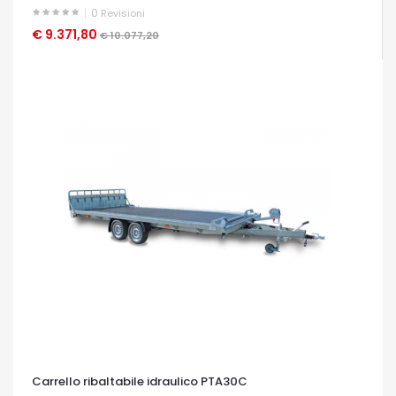
0
Revisioni
€ 9.371,80
OCCHIATA VELOCE
€ 10.077,20
Carrello ribaltabile idraulico PTA30C