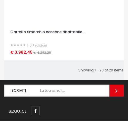
Carrello rimorchio cassone ribaltabile...
0
Revisioni
€ 3.982,45
OCCHIATA VELOCE
€ 4.282,20
Showing 1 - 20 of 20 items
ISCRIVITI
SEGUICI