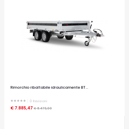
Rimorchio ribaltabile idraulicamente BT...
0
Revisioni
€ 7.885,47
OCCHIATA VELOCE
€ 8.479,00