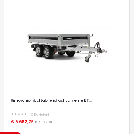
Rimorchio ribaltabile idraulicamente BT...
0
Revisioni
€ 6.682,79
OCCHIATA VELOCE
€ 7.185,80