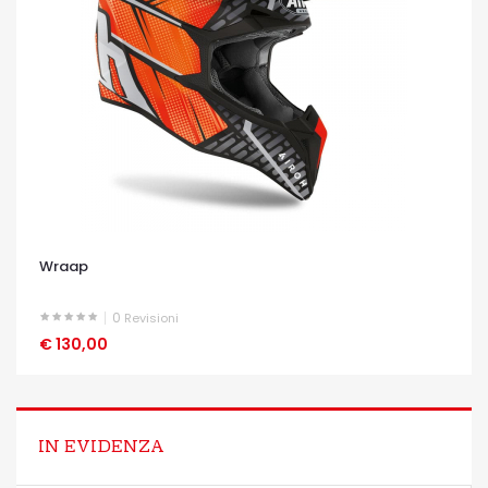
Wraap
0
Revisioni
€ 130,00
OCCHIATA VELOCE
IN EVIDENZA