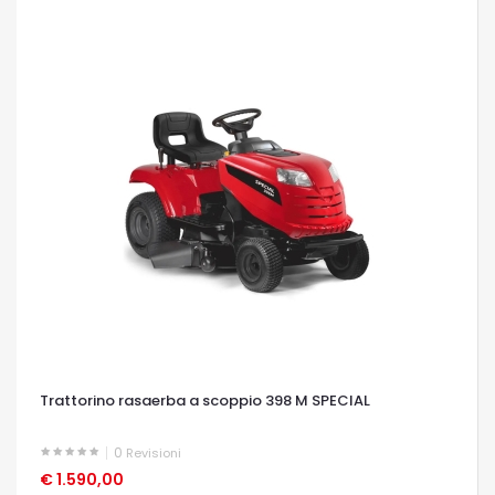
Trattorino rasaerba a scoppio 398 M SPECIAL
0
Revisioni
€ 1.590,00
OCCHIATA VELOCE