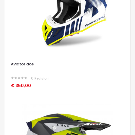
Aviator ace
0
Revisioni
€ 350,00
OCCHIATA VELOCE