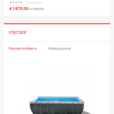
0
Revisioni
€ 1.870,00
OCCHIATA VELOCE
€ 1.999,00
PISCINE
Piscine fuoriterra
Pulizia piscina