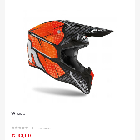
Wraap
0
Revisioni
€ 130,00
OCCHIATA VELOCE