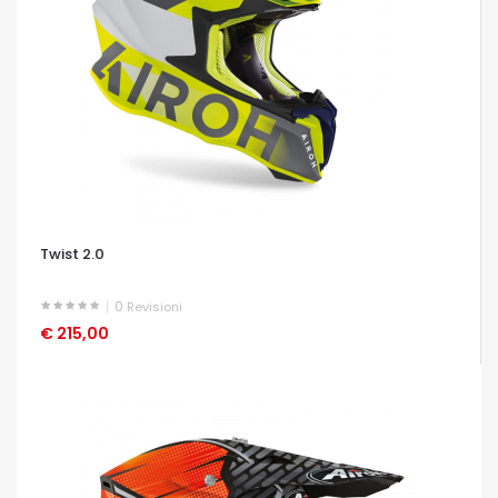
Twist 2.0
0
Revisioni
€ 215,00
OCCHIATA VELOCE