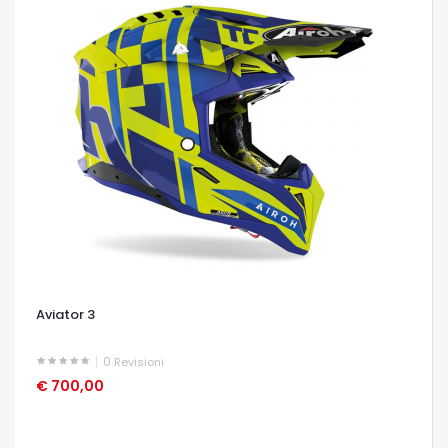
Aviator 3
0
Revisioni
€ 700,00
OCCHIATA VELOCE