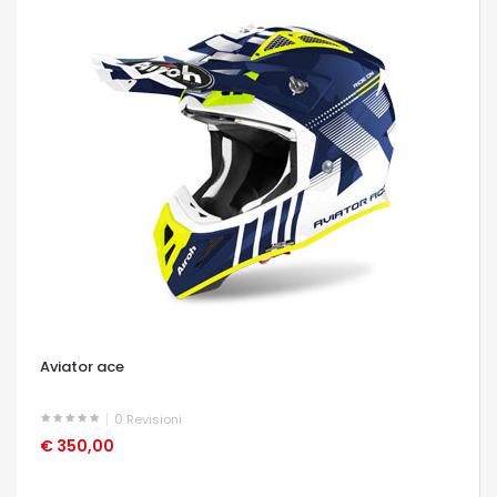
Aviator ace
0
Revisioni
€ 350,00
OCCHIATA VELOCE