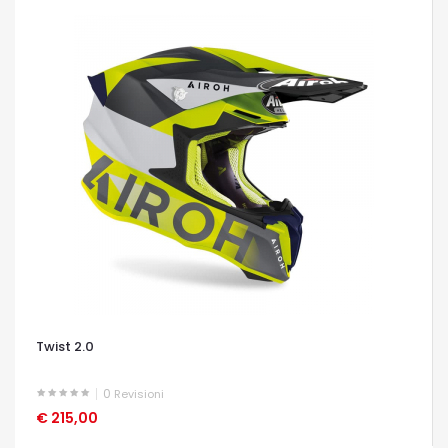
Twist 2.0
0
Revisioni
€ 215,00
OCCHIATA VELOCE