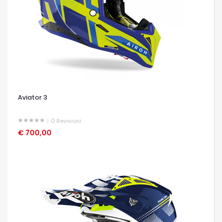
Aviator 3
0
Revisioni
€ 700,00
OCCHIATA VELOCE