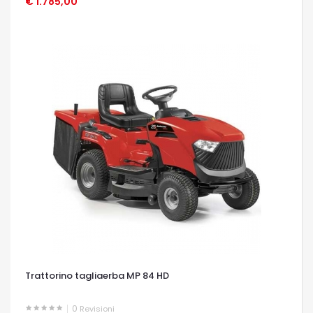
€ 1.785,00
OCCHIATA VELOCE
Trattorino tagliaerba MP 84 HD
0
Revisioni