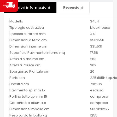
Ulteriori informazioni
Recensioni
Modello
3454
Tipologia costruttiva
blockhouse
Spessore Parete mm
44
Dimensioni a terra cm
358x558
Dimensioni interne cm
331x531
Superficie Pavimento interna mq
17,58
Altezza Massima cm
263
Altezza Parete cm
209
Sporgenza Frontale cm
20
Porta cm
225x195h (opzi
Finestra cm
79x68h
Pavimento sp. mm 15
escluso
Perline tetto sp. mm 15
compreso
Cartonfeltro bitumato
compreso
Dimensione Imballo cm
585x120x65
Peso Lordo Imballo kg
1255