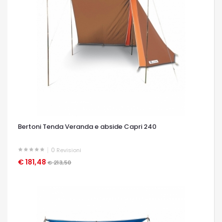
Bertoni Tenda Veranda e abside Capri 240
0
Revisioni
€ 181,48
OCCHIATA VELOCE
€ 213,50