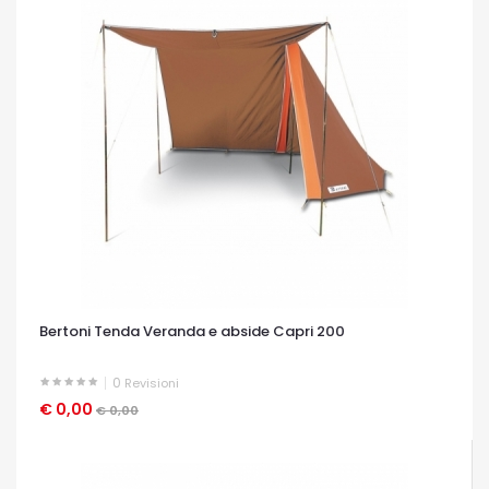
Bertoni Tenda Veranda e abside Capri 200
0
Revisioni
€ 0,00
OCCHIATA VELOCE
€ 0,00