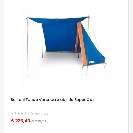
Bertoni Tenda Veranda e abside Super Oasi
0
Revisioni
€ 235,40
OCCHIATA VELOCE
€ 276,94