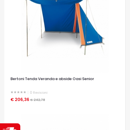
Bertoni Tenda Veranda e abside Oasi Senior
0
Revisioni
€ 206,36
OCCHIATA VELOCE
€ 242,78