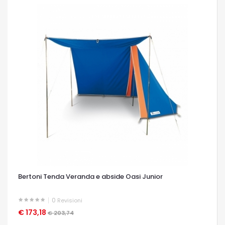
Bertoni Tenda Veranda e abside Oasi Junior
0
Revisioni
€ 173,18
OCCHIATA VELOCE
€ 203,74