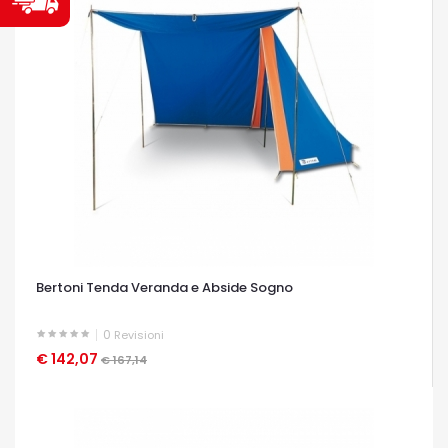
Bertoni Tenda Veranda e Abside Sogno
0
Revisioni
€ 142,07
OCCHIATA VELOCE
€ 167,14