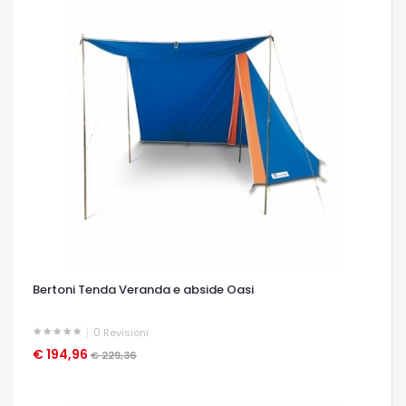
Bertoni Tenda Veranda e abside Oasi
0
Revisioni
€ 194,96
OCCHIATA VELOCE
€ 229,36