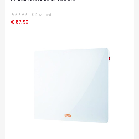
0
Revisioni
€ 87,90
OCCHIATA VELOCE