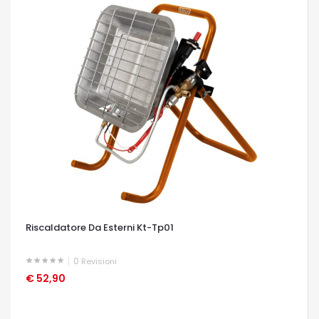
Riscaldatore Da Esterni Kt-Tp01
0
Revisioni
€ 52,90
OCCHIATA VELOCE