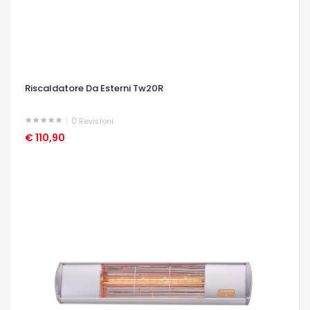
Riscaldatore Da Esterni Tw20R
0
Revisioni
€ 110,90
OCCHIATA VELOCE