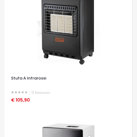
Stufa A Infrarossi
0
Revisioni
€ 105,90
OCCHIATA VELOCE