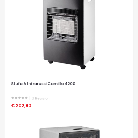
Stufa A Infrarossi Camilla 4200
0
Revisioni
€ 202,90
OCCHIATA VELOCE