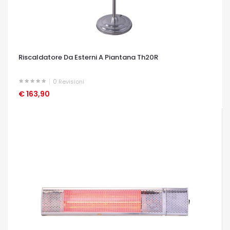
Riscaldatore Da Esterni A Piantana Th20R
0
Revisioni
€ 163,90
OCCHIATA VELOCE