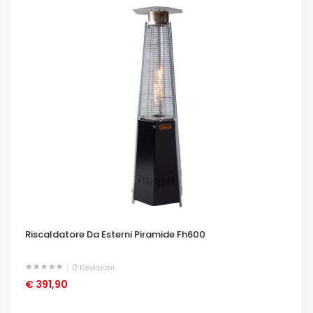
Riscaldatore Da Esterni Piramide Fh600
0
Revisioni
€ 391,90
OCCHIATA VELOCE