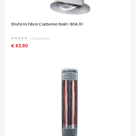
Stufa In Fibra Carbonio Nskt-90A.01
0
Revisioni
€ 63,90
OCCHIATA VELOCE