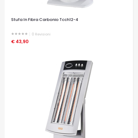
Stufa In Fibra Carbonio Tcch12-4
0
Revisioni
€ 43,90
OCCHIATA VELOCE