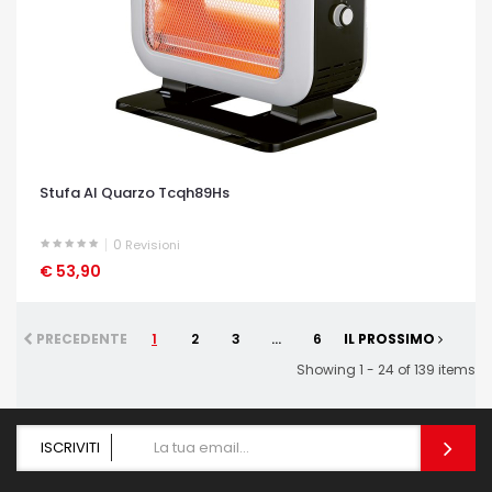
Stufa Al Quarzo Tcqh89Hs
0
Revisioni
€ 53,90
OCCHIATA VELOCE
PRECEDENTE
1
2
3
...
6
IL PROSSIMO
Showing 1 - 24 of 139 items
ISCRIVITI