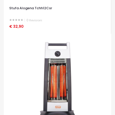
Stufa Alogena Tchh12Csr
0
Revisioni
€ 32,90
OCCHIATA VELOCE