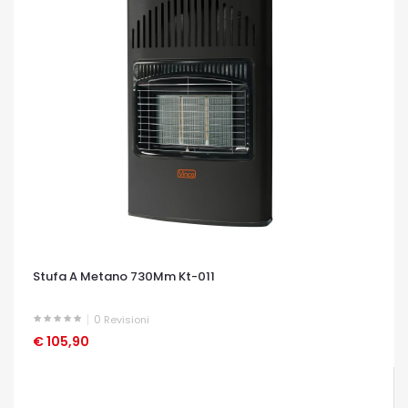
Stufa A Metano 730Mm Kt-011
0
Revisioni
€ 105,90
OCCHIATA VELOCE