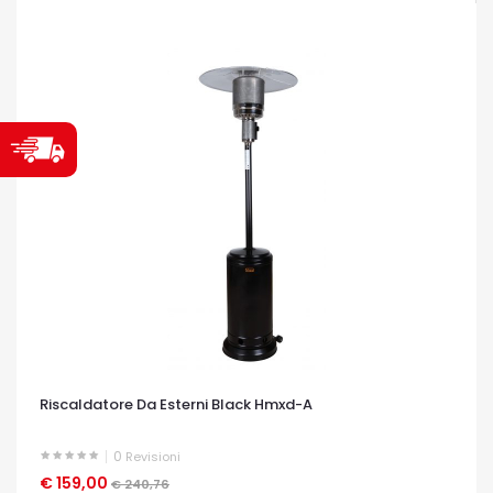
Riscaldatore Da Esterni Black Hmxd-A
0
Revisioni
€ 159,00
OCCHIATA VELOCE
€ 240,76