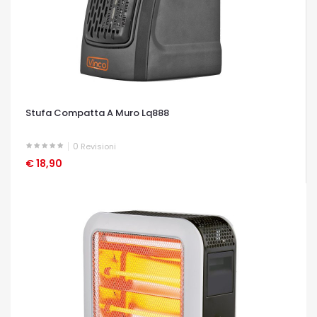
Stufa Compatta A Muro Lq888
0
Revisioni
€ 18,90
OCCHIATA VELOCE