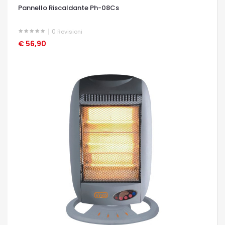
Pannello Riscaldante Ph-08Cs
0
Revisioni
€ 56,90
OCCHIATA VELOCE