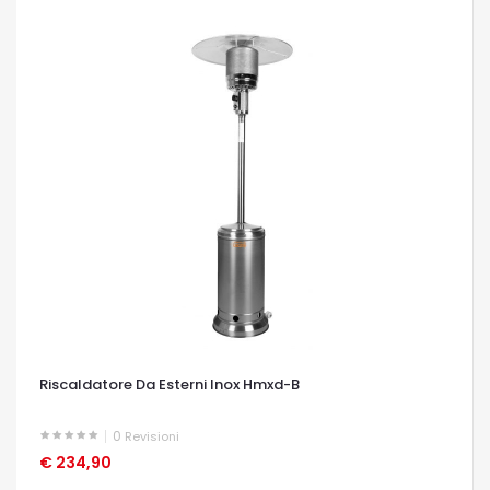
Riscaldatore Da Esterni Inox Hmxd-B
0
Revisioni
€ 234,90
OCCHIATA VELOCE