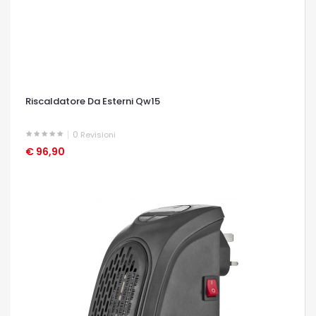
Riscaldatore Da Esterni Qw15
0
Revisioni
€ 96,90
OCCHIATA VELOCE