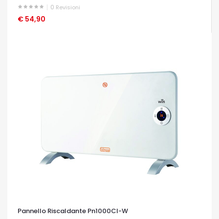
0
Revisioni
€ 54,90
OCCHIATA VELOCE
Pannello Riscaldante Pn1000Cl-W