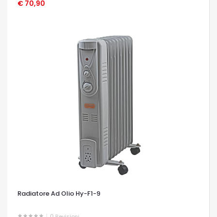
€ 70,90
OCCHIATA VELOCE
Radiatore Ad Olio Hy-F1-9
0
Revisioni