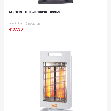
Stufa In Fibra Carbonio Tchh12E
0
Revisioni
€ 37,90
OCCHIATA VELOCE