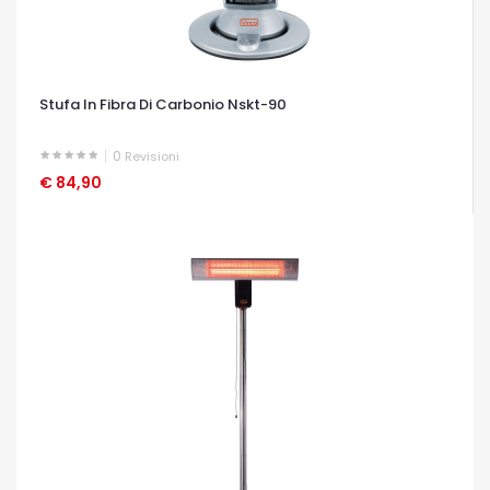
Stufa In Fibra Di Carbonio Nskt-90
0
Revisioni
€ 84,90
OCCHIATA VELOCE