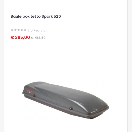
Baule box tetto Spark 520
0
Revisioni
€ 285,00
OCCHIATA VELOCE
€ 414,80