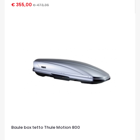
€ 355,00
OCCHIATA VELOCE
€ 473,36
Baule box tetto Thule Motion 800