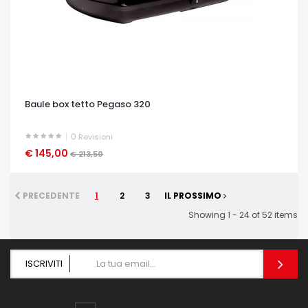
Baule box tetto Pegaso 320
0
Revisioni
€ 145,00
OCCHIATA VELOCE
€ 213,50
PRECEDENTE
1
2
3
IL PROSSIMO
Showing 1 - 24 of 52 items
ISCRIVITI