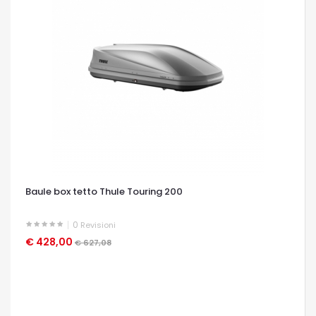
Baule box tetto Thule Touring 200
0
Revisioni
€ 428,00
OCCHIATA VELOCE
€ 627,08