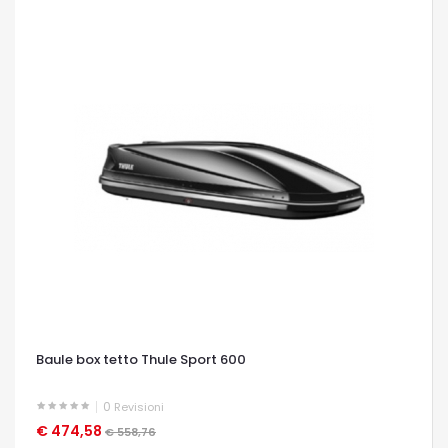
Baule box tetto Thule Sport 600
0
Revisioni
€ 474,58
OCCHIATA VELOCE
€ 558,76