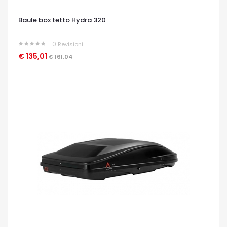
Baule box tetto Hydra 320
0
Revisioni
€ 135,01
OCCHIATA VELOCE
€ 161,04