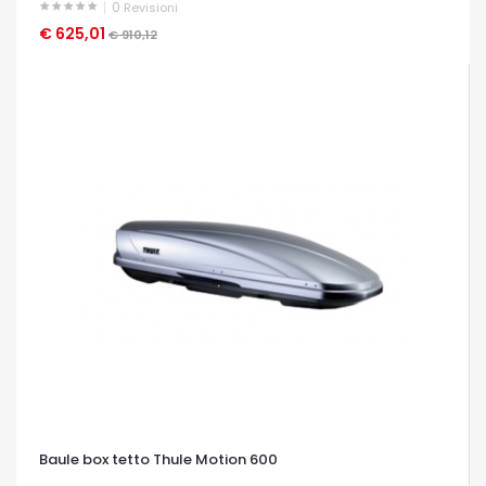
0
Revisioni
€ 625,01
OCCHIATA VELOCE
€ 910,12
Baule box tetto Thule Motion 600