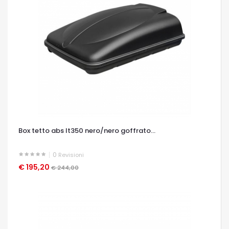
Box tetto abs lt350 nero/nero goffrato...
0
Revisioni
€ 195,20
OCCHIATA VELOCE
€ 244,00