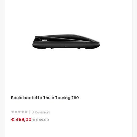
Baule box tetto Thule Touring 780
0
Revisioni
€ 459,00
OCCHIATA VELOCE
€ 649,00