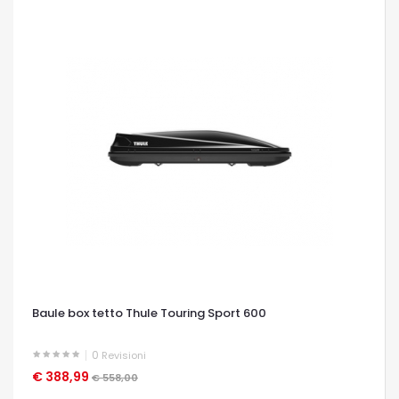
Baule box tetto Thule Touring Sport 600
0
Revisioni
€ 388,99
OCCHIATA VELOCE
€ 558,00