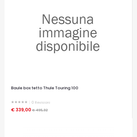
Baule box tetto Thule Touring 100
0
Revisioni
€ 339,00
OCCHIATA VELOCE
€ 495,32