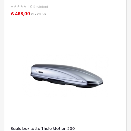
0
Revisioni
€ 498,00
OCCHIATA VELOCE
€ 729,56
Baule box tetto Thule Motion 200