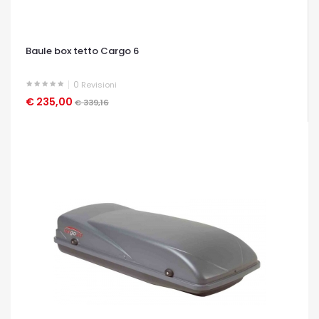
Baule box tetto Cargo 6
0
Revisioni
€ 235,00
OCCHIATA VELOCE
€ 339,16