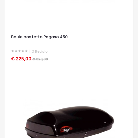
Baule box tetto Pegaso 450
0
Revisioni
€ 225,00
OCCHIATA VELOCE
€ 323,30