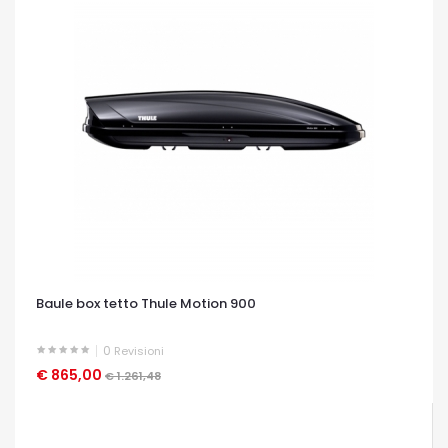
Baule box tetto Thule Motion 900
0
Revisioni
€ 865,00
OCCHIATA VELOCE
€ 1.261,48