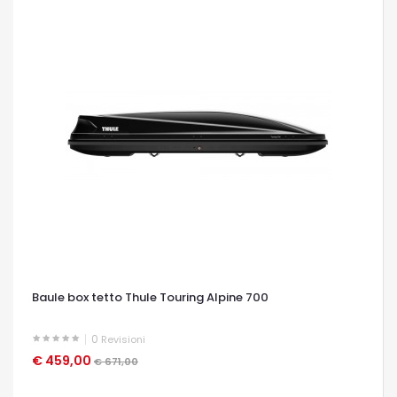
Baule box tetto Thule Touring Alpine 700
0
Revisioni
€ 459,00
OCCHIATA VELOCE
€ 671,00