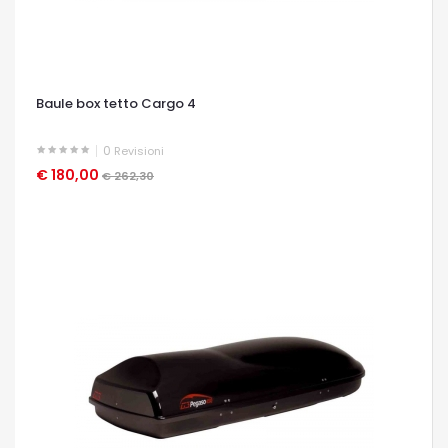
Baule box tetto Cargo 4
0
Revisioni
€ 180,00
OCCHIATA VELOCE
€ 262,30