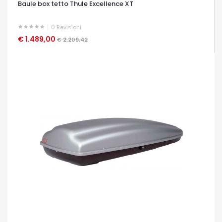
Baule box tetto Thule Excellence XT
0
Revisioni
€ 1.489,00
OCCHIATA VELOCE
€ 2.209,42