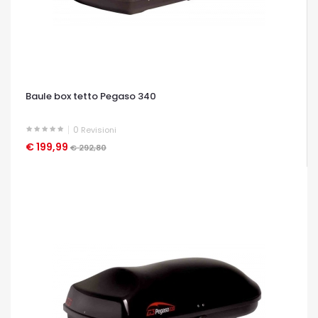
Baule box tetto Pegaso 340
0
Revisioni
€ 199,99
OCCHIATA VELOCE
€ 292,80