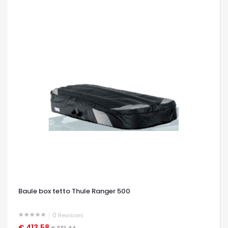
Baule box tetto Thule Ranger 500
0
Revisioni
€ 413,58
OCCHIATA VELOCE
€ 551,44