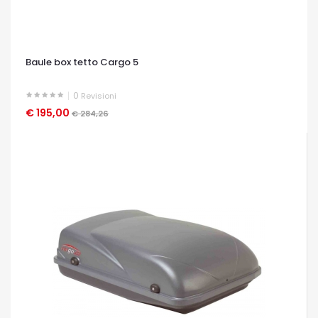
Baule box tetto Cargo 5
0
Revisioni
€ 195,00
OCCHIATA VELOCE
€ 284,26