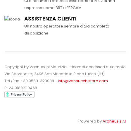
Ci affidiamo a professionisti del settore. Corrieri
espresso come BRT e FERCAM
ASSISTENZA CLIENTI
Un nostro operatore sempre a tua completa
disposizione
Copyright by Vannucchi Maurizio - ricambi accessori auto moto
Via Sarzanese, 2496 San Macario in Piano Lucca (LU)
Tel./Fax. +39 0583-329008 -
info@vannucchistore.com
P.IVA 01802110468
Powered by
Araneus s.r.l.