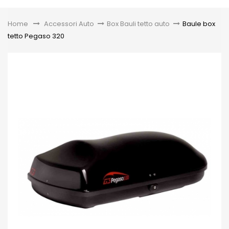
Toggle
Home
&gt;
Accessori Auto
>
Box Bauli tetto auto
>
Baule box
tetto Pegaso 320