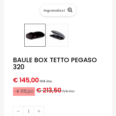
Ingrandisci
BAULE BOX TETTO PEGASO
320
€ 145,00
IVA inc.
€ 213,50
-€ 68,50
IVA inc.