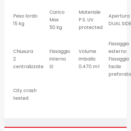
Carico
Materiale
Peso lordo
Apertura
Max
P.S. UV
15 kg
DUAL SID
50 kg
protected
Fissaggio
Chiusura
Fissaggio
Volume
esterno
2
interno
imballo
Fissaggio
centralizzate
Sì
0.470 m
facile
3
preforat
City crash
tested