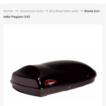
Toggle
Home
&gt;
Accessori Auto
>
Box Bauli tetto auto
>
Baule box
tetto Pegaso 340