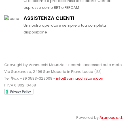
Ci affidiamo a professionisti del settore. Corrieri
espresso come BRT e FERCAM
ASSISTENZA CLIENTI
Un nostro operatore sempre a tua completa
disposizione
Copyright by Vannucchi Maurizio - ricambi accessori auto moto
Via Sarzanese, 2496 San Macario in Piano Lucca (LU)
Tel./Fax. +39 0583-329008 -
info@vannucchistore.com
P.IVA 01802110468
Powered by
Araneus s.r.l.