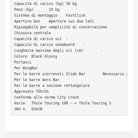
Capacità di carico (kg)	50 kg

Peso (kg)	10 kg

Sistema di montaggio	FastClick

Apertura box	Apertura sui due lati

Ripiegabile per semplicità di conservazione	

Chiusura centrale	

Capacità di carico sci	-

Capacità di carico snowboard	-

Lunghezza massima degli sci (cm)	-

Colore	Black Glossy

Portasci	

Per WingBar	

Per le barre scorrevoli Slide Bar	 Necessario adattatore: Thule T-track Adapter 697-4

Per le barre Aero Bar	

Per le barre a sezione rettangolare	

Approvato TÜV/GS	

Conforme alle norme City Crash	

Varie	Thule Touring 100 --> Thule Touring S
