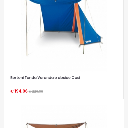
Bertoni Tenda Veranda e abside Oasi
€ 194,96
€ 229,36
OCCHIATA VELOCE