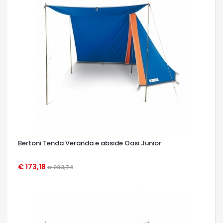
Bertoni Tenda Veranda e abside Oasi Junior
€ 173,18
€ 203,74
OCCHIATA VELOCE