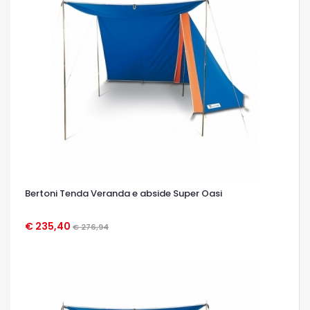
Bertoni Tenda Veranda e abside Super Oasi
€ 235,40
€ 276,94
OCCHIATA VELOCE