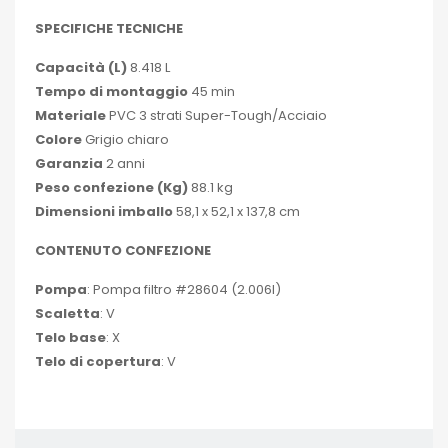
SPECIFICHE TECNICHE
Capacità (L)
8.418 L
Tempo di montaggio
45 min
Materiale
PVC 3 strati Super-Tough/Acciaio
Colore
Grigio chiaro
Garanzia
2 anni
Peso confezione (Kg)
88.1 kg
Dimensioni imballo
58,1 x 52,1 x 137,8 cm
CONTENUTO CONFEZIONE
Pompa
: Pompa filtro #28604 (2.006l)
Scaletta
: V
Telo base
: X
Telo di copertura
: V