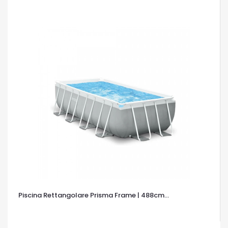
Piscina Rettangolare Prisma Frame | 488cm...
OCCHIATA VELOCE