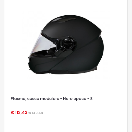
Plasma, casco modulare - Nero opaco - S
€ 112,43
€ 140,54
OCCHIATA VELOCE