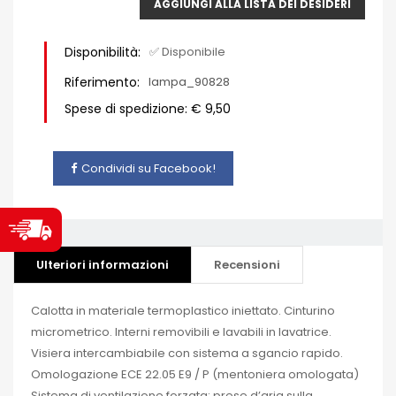
AGGIUNGI ALLA LISTA DEI DESIDERI
Disponibilità:
✅ Disponibile
Riferimento:
lampa_90828
Spese di spedizione: € 9,50
Condividi su Facebook!
Ulteriori informazioni
Recensioni
Calotta in materiale termoplastico iniettato. Cinturino
micrometrico. Interni removibili e lavabili in lavatrice.
Visiera intercambiabile con sistema a sgancio rapido.
Omologazione ECE 22.05 E9 / P (mentoniera omologata)
Sistema di ventilazione forzata: prese d’aria sulla