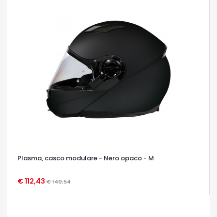
Plasma, casco modulare - Nero opaco - M
€ 112,43
€ 140,54
OCCHIATA VELOCE