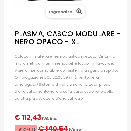
Ingrandisci
PLASMA, CASCO MODULARE -
NERO OPACO - XL
Calotta in materiale termoplastico iniettato. Cinturino
micrometrico. Interni removibili e lavabili in lavatrice.
Visiera intercambiabile con sistema a sgancio rapido.
Omologazione ECE 22.05 E9 / P (mentoniera
omologata) Sistema di ventilazione forzata: prese
d’aria sulla mentoniera e sulla parte superiore della
calotta più estrattore d’aria sul retro
€ 112,43
IVA inc.
€ 140,54
-€ 28,11
IVA inc.