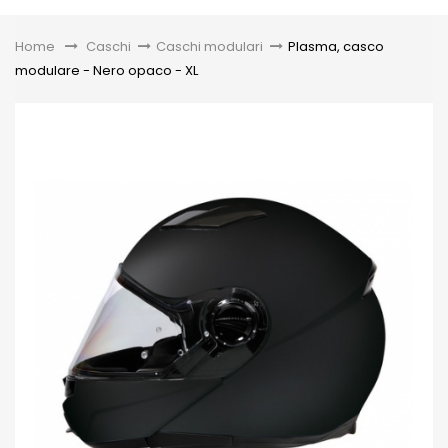
Toggle
Home
&gt;
Caschi
>
Caschi modulari
>
Plasma, casco
modulare - Nero opaco - XL