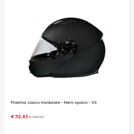
Plasma, casco modulare - Nero opaco - XS
€ 112,43
€ 140,54
OCCHIATA VELOCE