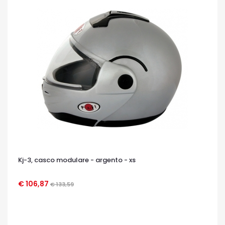
Kj-3, casco modulare - argento - xs
€ 106,87
€ 133,59
OCCHIATA VELOCE