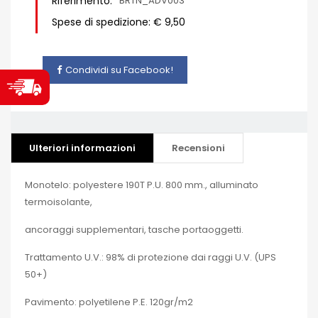
Riferimento:
BRTN_ADV003
Spese di spedizione: € 9,50
Condividi su Facebook!
Ulteriori informazioni
Recensioni
Monotelo: polyestere 190T P.U. 800 mm., alluminato
termoisolante,
ancoraggi supplementari, tasche portaoggetti.
Trattamento U.V.: 98% di protezione dai raggi U.V. (UPS
50+)
Pavimento: polyetilene P.E. 120gr/m2