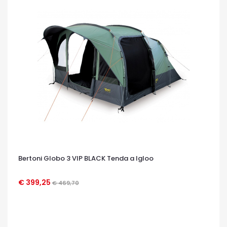
Bertoni Globo 3 VIP BLACK Tenda a Igloo
€ 399,25
€ 469,70
OCCHIATA VELOCE