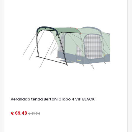
Veranda x tenda Bertoni Globo 4 VIP BLACK
€ 69,48
€ 81,74
OCCHIATA VELOCE