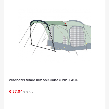
Veranda x tenda Bertoni Globo 3 VIP BLACK
€ 57,04
€ 67,10
OCCHIATA VELOCE