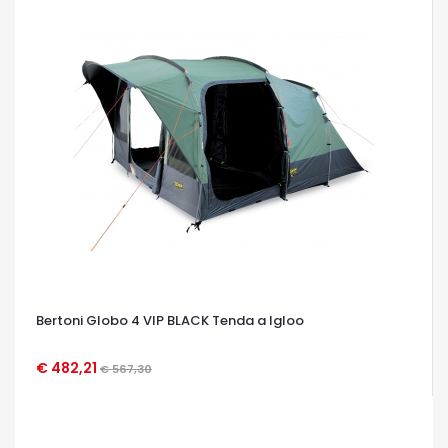
Bertoni Globo 4 VIP BLACK Tenda a Igloo
€ 482,21
€ 567,30
OCCHIATA VELOCE