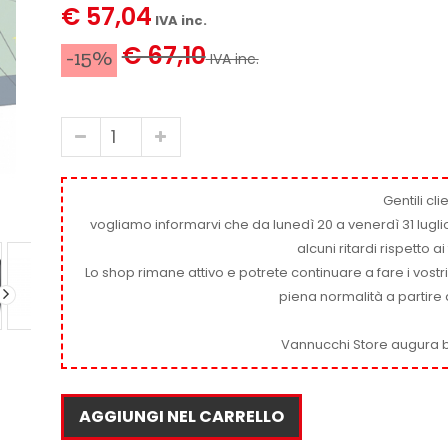
€ 57,04
IVA inc.
€ 67,10
-15%
IVA inc.
Gentili clie
vogliamo informarvi che da lunedì 20 a venerdì 31 luglio
alcuni ritardi rispetto 
Lo shop rimane attivo e potrete continuare a fare i vostr
piena normalità a partire 
Vannucchi Store augura b
AGGIUNGI NEL CARRELLO