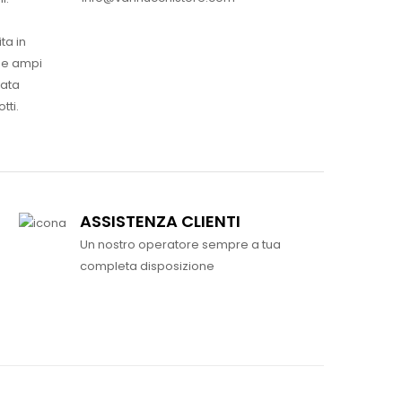
ta in
ue ampi
vata
tti.
ASSISTENZA CLIENTI
Un nostro operatore sempre a tua
completa disposizione