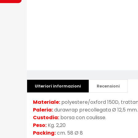
Ulteriori informazioni
Recensioni
Materiale:
polyestere/oxford 150D, tratta
Paleria:
durawrap precollegata Ø 12,5 mm.
Custodia:
borsa con coulisse.
Peso:
Kg. 2,20
Packing:
cm. 58 Ø 8