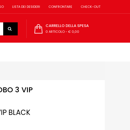
SO
LISTA DEI DESIDERI
CONFRONTARE
CHECK-OUT
CARRELLO DELLA SPESA
0 ARTICOLO
-
€ 0,00
BO 3 VIP
VIP BLACK