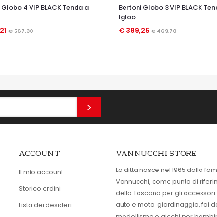
i Globo 4 VIP BLACK Tenda a
Bertoni Globo 3 VIP BLACK Ten
Igloo
,21
€ 399,25
€ 567,30
€ 469,70
TA VELOCE
OCCHIATA VELOCE
ACCOUNT
VANNUCCHI STORE
La ditta nasce nel 1965 dalla fam
Il mio account
Vannucchi, come punto di rifer
Storico ordini
della Toscana per gli accessori
auto e moto, giardinaggio, fai d
Lista dei desideri
modellismo e giochi per bambin