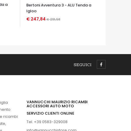
da a
Bertoni Avventura 3 - ALU Tenda a
Igloo
€ 247,84
€ 291,58
OCCHIATA VELOCE
SEGUICI
VANNUCCHI MAURIZIO RICAMBI
iglia
ACCESSORI AUTO MOTO
imento
SERVIZIO CLIENTI ONLINE
 e ricambi
Tel. +39 0583-329008
ate,
info@vannucchistore.com
i.