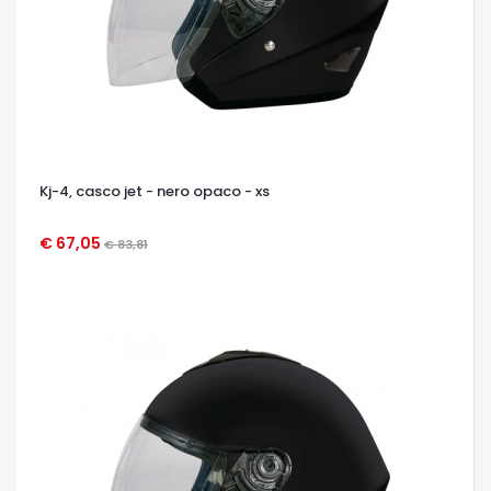
Kj-4, casco jet - nero opaco - xs
€ 67,05
€ 83,81
OCCHIATA VELOCE