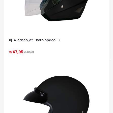
Kj-4, casco jet - nero opaco - l
€ 67,05
€ 83,81
OCCHIATA VELOCE