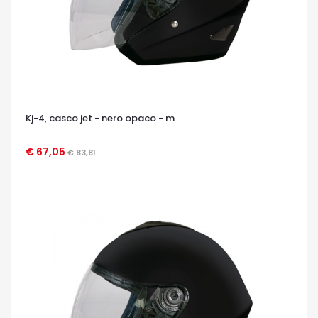
Kj-4, casco jet - nero opaco - m
€ 67,05
€ 83,81
OCCHIATA VELOCE