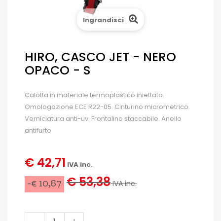
Ingrandisci
HIRO, CASCO JET - NERO
OPACO - S
Calotta in materiale termoplastico iniettato.
Omologazione ECE R22-05. Cinturino micrometrico.
Verniciatura anti-uv. Frontalino staccabile. Anello
antifurto
€ 42,71
IVA inc.
€ 53,38
-€ 10,67
IVA inc.