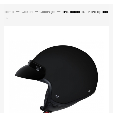
Toggle
Home
&gt;
Caschi
>
Caschi jet
>
Hiro, casco jet - Nero opaco
- S