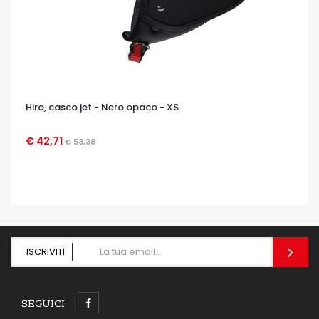
Hiro, casco jet - Nero opaco - XS
€ 42,71
€ 53,38
OCCHIATA VELOCE
ISCRIVITI
SEGUICI