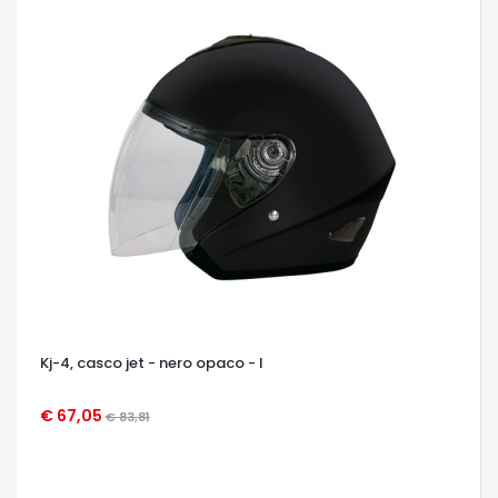
Kj-4, casco jet - nero opaco - l
€ 67,05
€ 83,81
OCCHIATA VELOCE