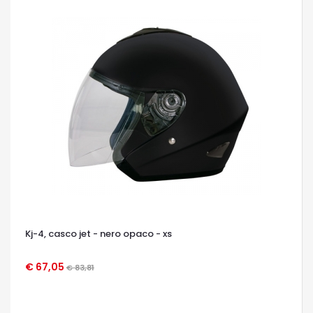
Kj-4, casco jet - nero opaco - xs
€ 67,05
€ 83,81
OCCHIATA VELOCE