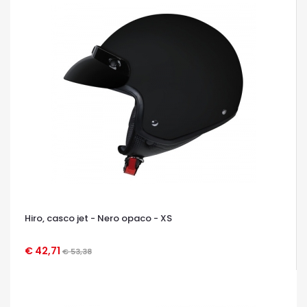
Hiro, casco jet - Nero opaco - XS
€ 42,71
€ 53,38
OCCHIATA VELOCE