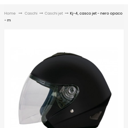
Toggle
Home
&gt;
Caschi
>
Caschi jet
>
Kj-4, casco jet - nero opaco
- m