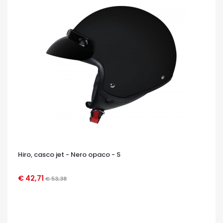
Hiro, casco jet - Nero opaco - S
€ 42,71
€ 53,38
OCCHIATA VELOCE