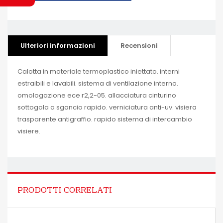
Ulteriori informazioni
Recensioni
Calotta in materiale termoplastico iniettato. interni
estraibili e lavabili. sistema di ventilazione interno.
omologazione ece r2,2-05. allacciatura cinturino
sottogola a sgancio rapido. verniciatura anti-uv. visiera
trasparente antigraffio. rapido sistema di intercambio
visiere.
PRODOTTI CORRELATI