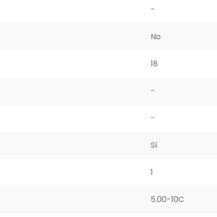
-
No
18
-
-
Sì
1
5.00-10C