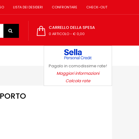
SO
LISTA DEI DESIDERI
CONFRONTARE
CHECK-OUT
CARRELLO DELLA SPESA
0 ARTICOLO
-
€ 0,00
Pagalo in comodissime rate!
Maggiori informazioni
Calcola rate
SPORTO