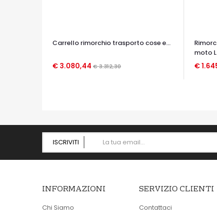
Carrello rimorchio trasporto cose e...
Rimorch
moto L
€ 3.080,44
€ 1.64
€ 3.312,30
OCCHIATA VELOCE
OCCHIA
ISCRIVITI
INFORMAZIONI
SERVIZIO CLIENTI
Chi Siamo
Contattaci