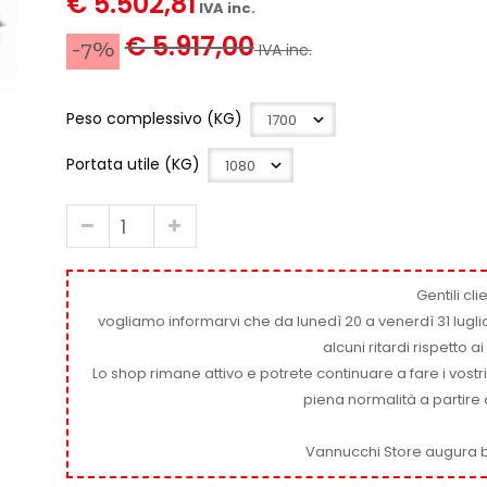
€ 5.502,81
IVA inc.
€ 5.917,00
-7%
IVA inc.
Peso complessivo (KG)
Portata utile (KG)
Gentili clie
vogliamo informarvi che da lunedì 20 a venerdì 31 luglio
alcuni ritardi rispetto 
Lo shop rimane attivo e potrete continuare a fare i vostr
piena normalità a partire 
Vannucchi Store augura b