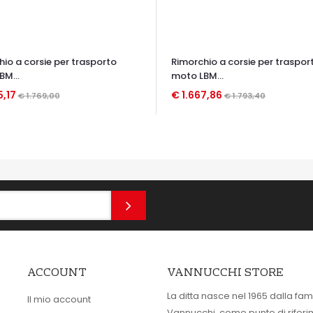
io a corsie per trasporto
Rimorchio a corsie per traspor
BM...
moto LBM...
5,17
€ 1.667,86
€ 1.769,00
€ 1.793,40
TA VELOCE
OCCHIATA VELOCE
ACCOUNT
VANNUCCHI STORE
La ditta nasce nel 1965 dalla fam
Il mio account
Vannucchi, come punto di rifer