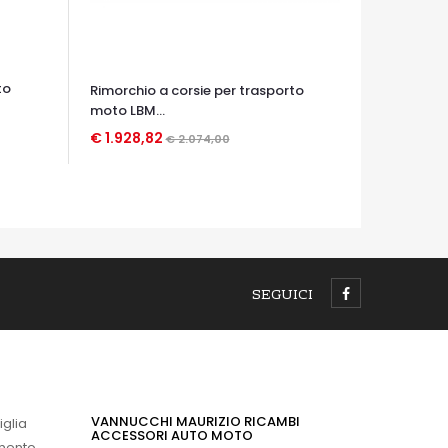
to
Rimorchio a corsie per trasporto
moto LBM...
€ 1.928,82
€ 2.074,00
OCCHIATA VELOCE
SEGUICI
VANNUCCHI MAURIZIO RICAMBI
iglia
ACCESSORI AUTO MOTO
imento