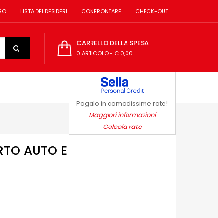
SO
LISTA DEI DESIDERI
CONFRONTARE
CHECK-OUT
CARRELLO DELLA SPESA
0 ARTICOLO
-
€ 0,00
Pagalo in comodissime rate!
Maggiori informazioni
Calcola rate
RTO AUTO E