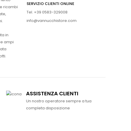
SERVIZIO CLIENTI ONLINE
 e ricambi
Tel. +39 0583-329008
ate,
info@vannucchistore.com
i.
ta in
ue ampi
vata
tti.
ASSISTENZA CLIENTI
Un nostro operatore sempre a tua
completa disposizione