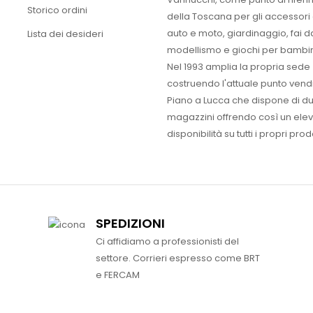
Storico ordini
della Toscana per gli accessori
auto e moto, giardinaggio, fai d
Lista dei desideri
modellismo e giochi per bambin
Nel 1993 amplia la propria sede
costruendo l'attuale punto vendi
Piano a Lucca che dispone di d
magazzini offrendo così un ele
disponibilità su tutti i propri prodo
SPEDIZIONI
Ci affidiamo a professionisti del
settore. Corrieri espresso come BRT
e FERCAM