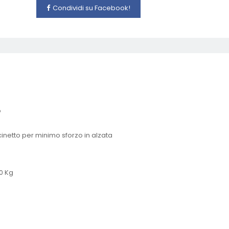
Condividi su Facebook!
o
inetto per minimo sforzo in alzata
00 Kg