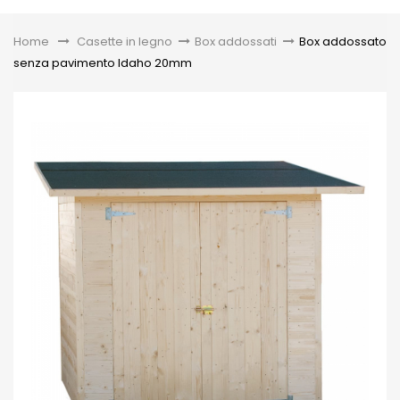
Toggle
Home
&gt;
Casette in legno
>
Box addossati
>
Box addossato
senza pavimento Idaho 20mm