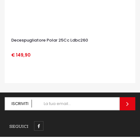
Decespugliatore Polar 25Cc Ldbc260
€ 149,90
OCCHIATA VELOCE
ISCRIVITI
SEGUICI