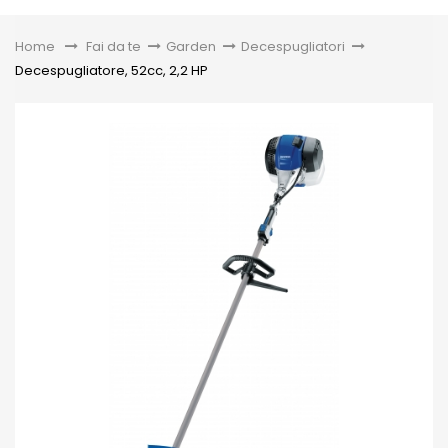
Toggle
Home
&gt;
Fai da te
>
Garden
>
Decespugliatori
>
Decespugliatore, 52cc, 2,2 HP