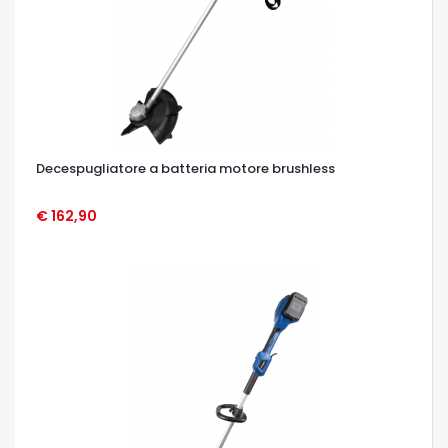
Decespugliatore a batteria motore brushless
€ 162,90
OCCHIATA VELOCE