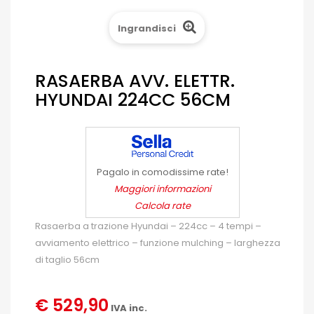
Ingrandisci
RASAERBA AVV. ELETTR.
HYUNDAI 224CC 56CM
Pagalo in comodissime rate!
Maggiori informazioni
Calcola rate
Rasaerba a trazione Hyundai – 224cc – 4 tempi –
avviamento elettrico – funzione mulching – larghezza
di taglio 56cm
€ 529,90
IVA inc.