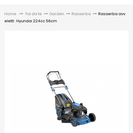
Toggle
Home
&gt;
Fai da te
>
Garden
>
Rasaerba
>
Rasaerba avv.
elettr. Hyundai 224cc 56cm