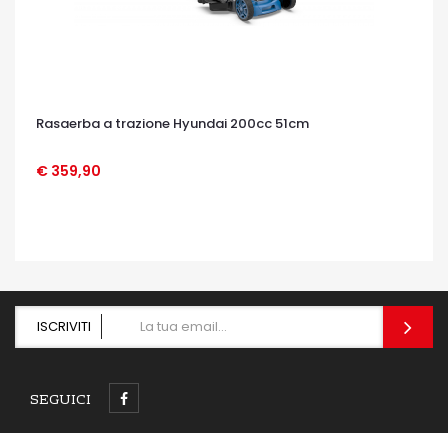
Rasaerba a trazione Hyundai 200cc 51cm
€ 359,90
OCCHIATA VELOCE
ISCRIVITI
SEGUICI