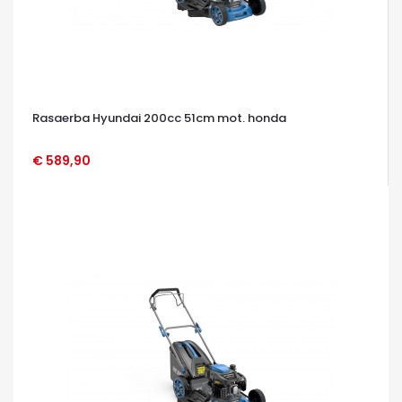
Rasaerba Hyundai 200cc 51cm mot. honda
€ 589,90
OCCHIATA VELOCE