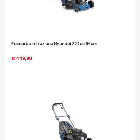
Rasaerba a trazione Hyundai 224cc 56cm
€ 449,90
OCCHIATA VELOCE