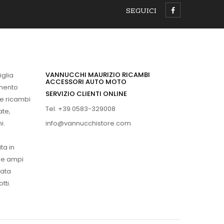
SEGUICI
VANNUCCHI MAURIZIO RICAMBI
iglia
ACCESSORI AUTO MOTO
imento
SERVIZIO CLIENTI ONLINE
 e ricambi
Tel. +39 0583-329008
ate,
info@vannucchistore.com
i.
ta in
ue ampi
vata
tti.