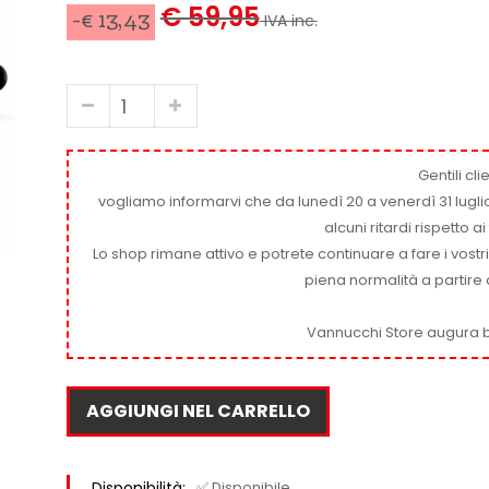
€ 59,95
-€ 13,43
IVA inc.
Gentili clie
vogliamo informarvi che da lunedì 20 a venerdì 31 luglio
alcuni ritardi rispetto 
Lo shop rimane attivo e potrete continuare a fare i vostr
piena normalità a partire 
Vannucchi Store augura b
AGGIUNGI NEL CARRELLO
Disponibilità:
✅ Disponibile