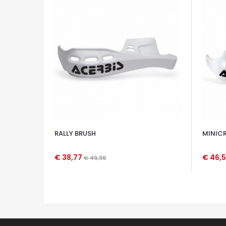
RALLY BRUSH
MINICR
€ 38,77
€ 46,
€ 49,96
OCCHIATA VELOCE
OCCHIA