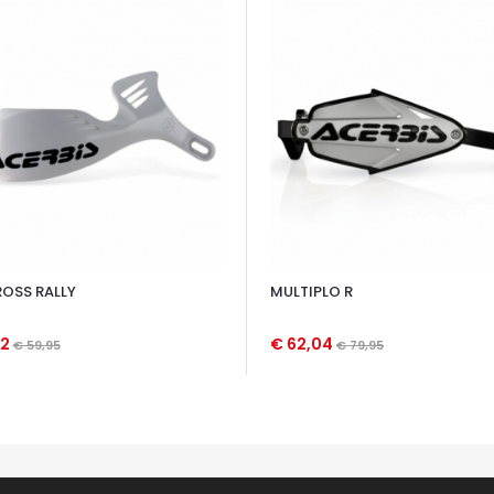
OSS RALLY
MULTIPLO R
52
€ 62,04
€ 59,95
€ 79,95
TA VELOCE
OCCHIATA VELOCE