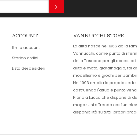
ACCOUNT
VANNUCCHI STORE
La ditta nasce nel 1965 dalla fam
Il mio account
Vannucchi, come punto di rifer
Storico ordini
della Toscana per gli accessori
auto e moto, giardinaggio, fai d
Lista dei desideri
modellismo e giochi per bambin
Nel 1993 amplia la propria sede
costruendo l'attuale punto vendi
Piano a Lucca che dispone di d
magazzini offrendo così un ele
disponibilità su tutti i propri prodo