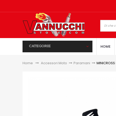
CATEGORIE
HOME
Home
&gt;
Accessori Moto
>
Paramani
>
MINICROSS 