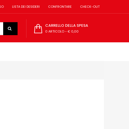
SO
LISTA DEI DESIDERI
CONFRONTARE
CHECK-OUT
CARRELLO DELLA SPESA
0 ARTICOLO
-
€ 0,00