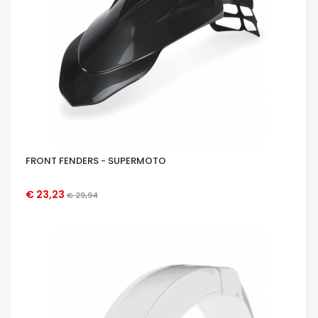
FRONT FENDERS - SUPERMOTO
€ 23,23
€ 29,94
OCCHIATA VELOCE