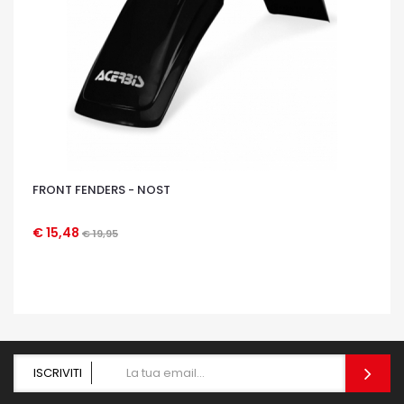
FRONT FENDERS - NOST
€ 15,48
€ 19,95
OCCHIATA VELOCE
ISCRIVITI