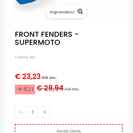
Ingrandisci
FRONT FENDERS -
SUPERMOTO
Colore: Blu
€ 23,23
IVA inc.
€ 29,94
-€ 6,71
IVA inc.
Gentili clienti,