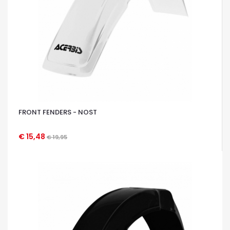
FRONT FENDERS - NOST
€ 15,48
€ 19,95
OCCHIATA VELOCE