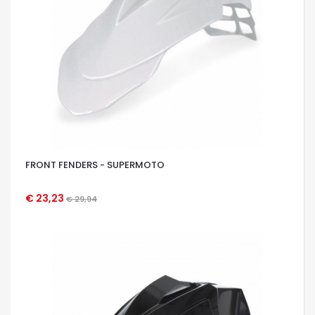
FRONT FENDERS - SUPERMOTO
€ 23,23
€ 29,94
OCCHIATA VELOCE