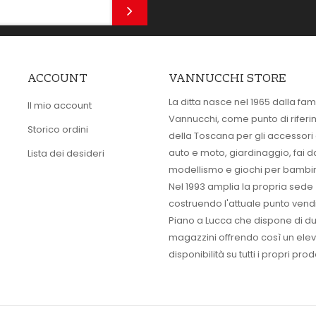
ACCOUNT
VANNUCCHI STORE
La ditta nasce nel 1965 dalla fam
Il mio account
Vannucchi, come punto di rifer
Storico ordini
della Toscana per gli accessori
auto e moto, giardinaggio, fai d
Lista dei desideri
modellismo e giochi per bambin
Nel 1993 amplia la propria sede
costruendo l'attuale punto vendi
Piano a Lucca che dispone di d
magazzini offrendo così un ele
disponibilità su tutti i propri prodo