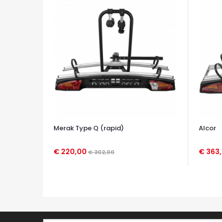
Merak Type Q (rapid)
Alcor
€ 220,00
€ 363
€ 302,00
OCCHIATA VELOCE
OCCHIA