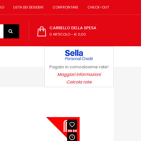
SO
LISTA DEI DESIDERI
CONFRONTARE
CHECK-OUT
CARRELLO DELLA SPESA
0 ARTICOLO
-
€ 0,00
Pagalo in comodissime rate!
Maggiori informazioni
Calcola rate