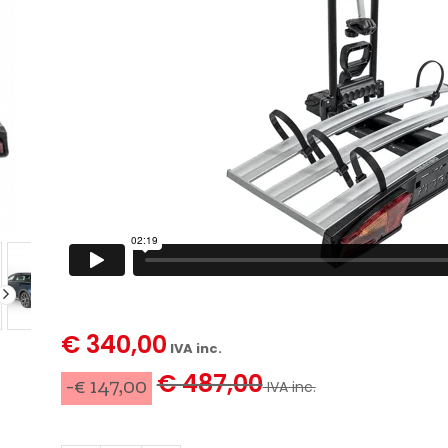
€ 340,00
IVA inc.
€ 487,00
-€ 147,00
IVA inc.