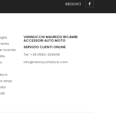
SEGUICI
VANNUCCHI MAURIZIO RICAMBI
iglia
ACCESSORI AUTO MOTO
imento
SERVIZIO CLIENTI ONLINE
 e ricambi
Tel. +39 0583-329008
ate,
info@vannucchistore.com
i.
ta in
ue ampi
vata
tti.