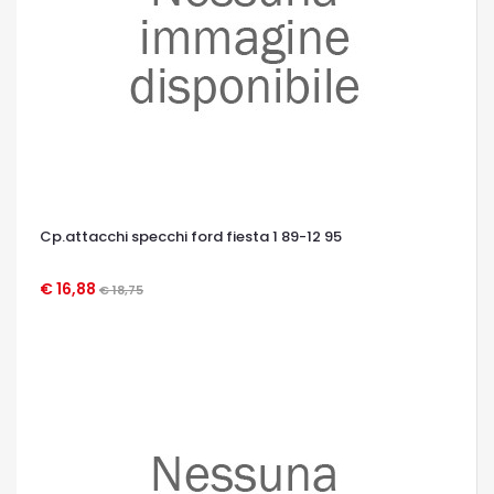
Cp.attacchi specchi ford fiesta 1 89-12 95
€ 16,88
€ 18,75
OCCHIATA VELOCE