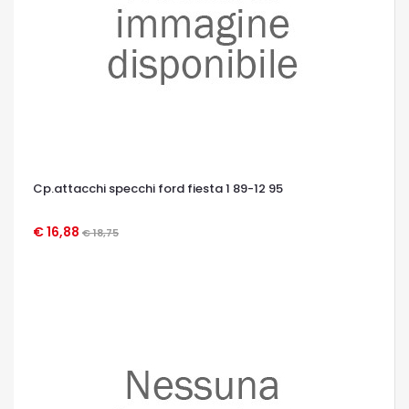
Cp.attacchi specchi ford fiesta 1 89-12 95
€ 16,88
€ 18,75
OCCHIATA VELOCE