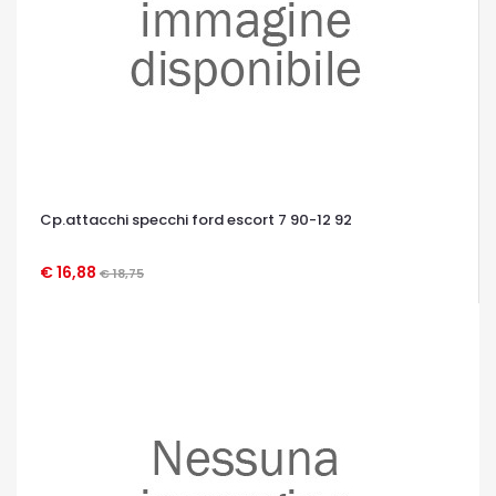
Cp.attacchi specchi ford escort 7 90-12 92
€ 16,88
€ 18,75
OCCHIATA VELOCE