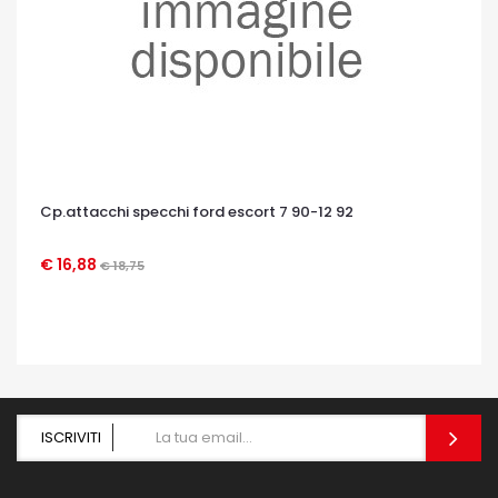
Cp.attacchi specchi ford escort 7 90-12 92
€ 16,88
€ 18,75
OCCHIATA VELOCE
ISCRIVITI