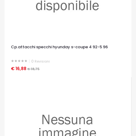
Cp.attacchi specchi hyunday s-coupe 4 92-5 96
0
Revisioni
€ 16,88
OCCHIATA VELOCE
€ 18,75