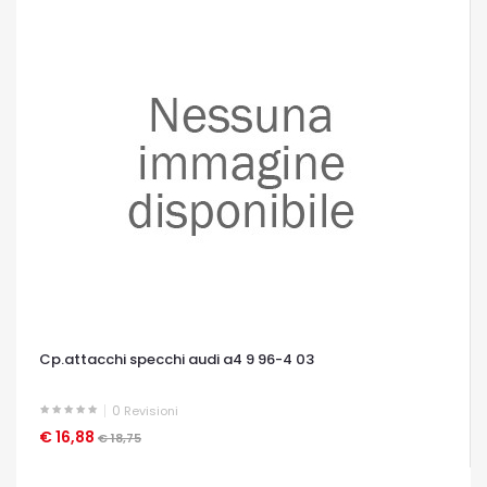
Cp.attacchi specchi audi a4 9 96-4 03
0
Revisioni
€ 16,88
OCCHIATA VELOCE
€ 18,75