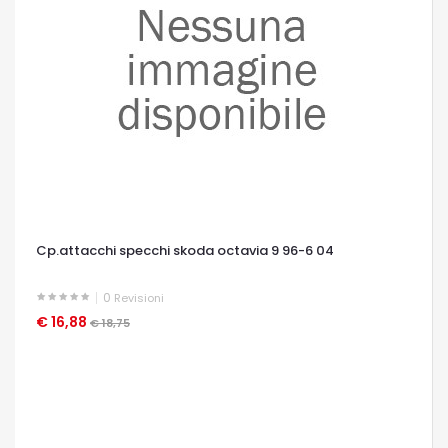
Cp.attacchi specchi skoda octavia 9 96-6 04
0
Revisioni
€ 16,88
OCCHIATA VELOCE
€ 18,75