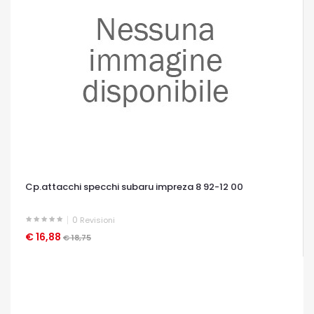
Cp.attacchi specchi subaru impreza 8 92-12 00
0
Revisioni
€ 16,88
OCCHIATA VELOCE
€ 18,75