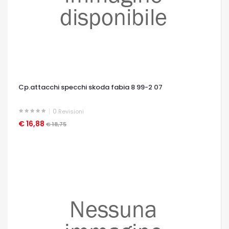
Cp.attacchi specchi skoda fabia 8 99-2 07
0
Revisioni
€ 16,88
OCCHIATA VELOCE
€ 18,75