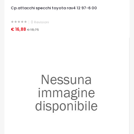
Cp.attacchi specchi toyota rav4 12 97-6 00
0
Revisioni
€ 16,88
OCCHIATA VELOCE
€ 18,75