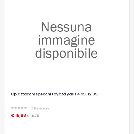
Cp.attacchi specchi toyota yaris 4 99-12 05
0
Revisioni
€ 16,88
OCCHIATA VELOCE
€ 18,75