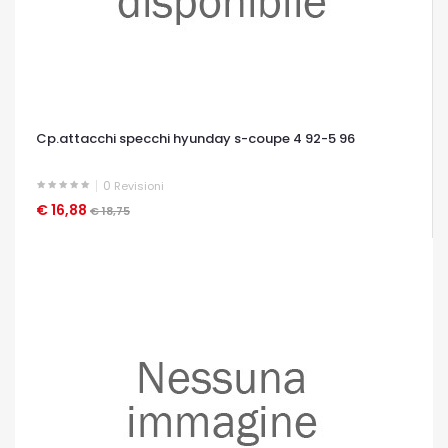
Cp.attacchi specchi hyunday s-coupe 4 92-5 96
0
Revisioni
€ 16,88
OCCHIATA VELOCE
€ 18,75