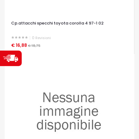
Cp.attacchi specchi toyota corolla 4 97-1 02
0
Revisioni
€ 16,88
OCCHIATA VELOCE
€ 18,75