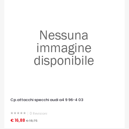
Cp.attacchi specchi audi a4 9 96-4 03
0
Revisioni
€ 16,88
OCCHIATA VELOCE
€ 18,75