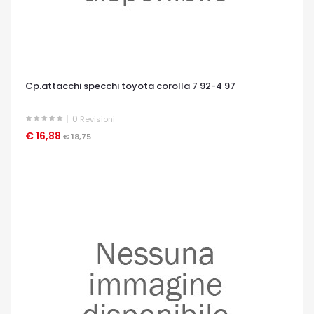
Cp.attacchi specchi toyota corolla 7 92-4 97
0
Revisioni
€ 16,88
OCCHIATA VELOCE
€ 18,75