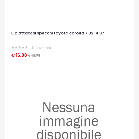
Cp.attacchi specchi toyota corolla 7 92-4 97
0
Revisioni
€ 16,88
OCCHIATA VELOCE
€ 18,75