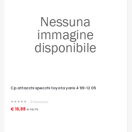
Cp.attacchi specchi toyota yaris 4 99-12 05
0
Revisioni
€ 16,88
OCCHIATA VELOCE
€ 18,75