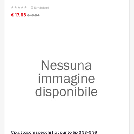
0
Revisioni
€ 17,68
OCCHIATA VELOCE
€ 19,64
Cp.attacchi specchi fiat punto 5p 3 93-9 99