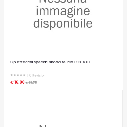
Cp.attacchi specchi skoda felicia 1 98-6 01
0
Revisioni
€ 16,88
OCCHIATA VELOCE
€ 18,75