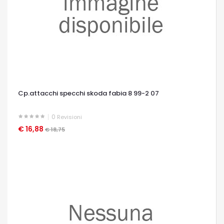
Cp.attacchi specchi skoda fabia 8 99-2 07
0
Revisioni
€ 16,88
OCCHIATA VELOCE
€ 18,75