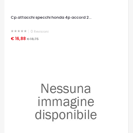
Cp.attacchi specchi honda 4p accord 2...
0
Revisioni
€ 16,88
OCCHIATA VELOCE
€ 18,75