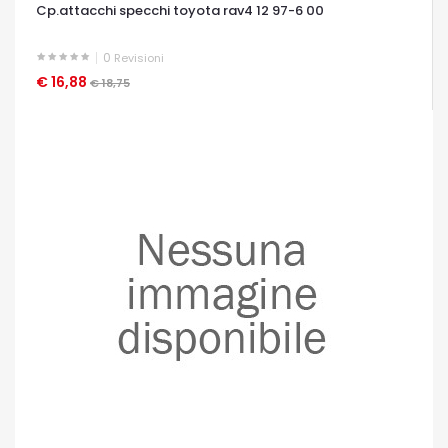
Cp.attacchi specchi toyota rav4 12 97-6 00
0
Revisioni
€ 16,88
OCCHIATA VELOCE
€ 18,75