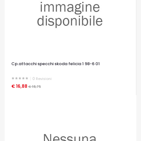
Cp.attacchi specchi skoda felicia 1 98-6 01
0
Revisioni
€ 16,88
OCCHIATA VELOCE
€ 18,75