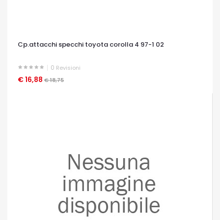
Cp.attacchi specchi toyota corolla 4 97-1 02
0
Revisioni
€ 16,88
OCCHIATA VELOCE
€ 18,75