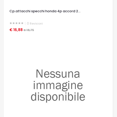
Cp.attacchi specchi honda 4p accord 2...
0
Revisioni
€ 16,88
OCCHIATA VELOCE
€ 18,75