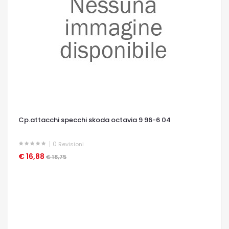
Cp.attacchi specchi skoda octavia 9 96-6 04
0
Revisioni
€ 16,88
OCCHIATA VELOCE
€ 18,75