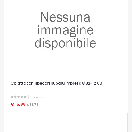
Cp.attacchi specchi subaru impreza 8 92-12 00
0
Revisioni
€ 16,88
OCCHIATA VELOCE
€ 18,75