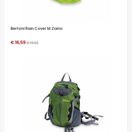
Bertoni Rain Cover M Zaino
€ 16,59
€ 19,52
OCCHIATA VELOCE