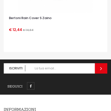
Bertoni Rain Cover S Zaino
€ 12,44
€ 14,64
OCCHIATA VELOCE
ISCRIVITI
SEGUICI
INFORMAZIONI