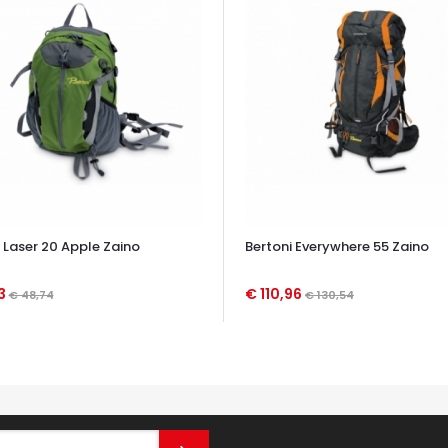
 Laser 20 Apple Zaino
Bertoni Everywhere 55 Zaino
43
€ 110,96
€ 48,74
€ 130,54
TA VELOCE
OCCHIATA VELOCE