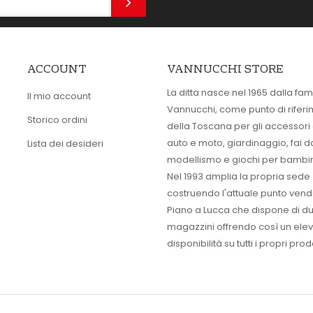
ACCOUNT
VANNUCCHI STORE
La ditta nasce nel 1965 dalla fam
Il mio account
Vannucchi, come punto di rifer
Storico ordini
della Toscana per gli accessori
auto e moto, giardinaggio, fai d
Lista dei desideri
modellismo e giochi per bambin
Nel 1993 amplia la propria sede
costruendo l'attuale punto vendi
Piano a Lucca che dispone di d
magazzini offrendo così un ele
disponibilità su tutti i propri prodo