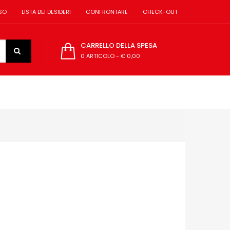
SO
LISTA DEI DESIDERI
CONFRONTARE
CHECK-OUT
CARRELLO DELLA SPESA
0 ARTICOLO
-
€ 0,00