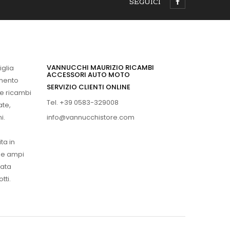
SEGUICI
VANNUCCHI MAURIZIO RICAMBI
iglia
ACCESSORI AUTO MOTO
imento
SERVIZIO CLIENTI ONLINE
 e ricambi
Tel. +39 0583-329008
ate,
info@vannucchistore.com
i.
ta in
ue ampi
vata
tti.