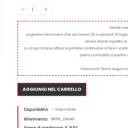
Gentili clie
vogliamo informarvi che da lunedì 20 a venerdì 31 luglio
alcuni ritardi rispetto 
Lo shop rimane attivo e potrete continuare a fare i vostr
piena normalità a partire 
Vannucchi Store augura b
AGGIUNGI NEL CARRELLO
Disponibilità:
✅ Disponibile
Riferimento:
BRTN_ZAI140
Spese di spedizione: € 9,50