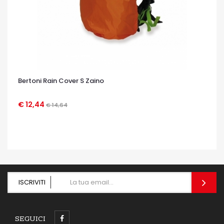
Bertoni Rain Cover S Zaino
€ 12,44
€ 14,64
OCCHIATA VELOCE
ISCRIVITI
SEGUICI