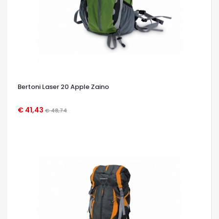
Bertoni Laser 20 Apple Zaino
€ 41,43
€ 48,74
OCCHIATA VELOCE