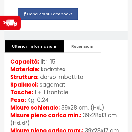
Condividi su Facebook!
Ulteriori informazioni
Recensioni
Capacità:
litri 15
Materiale:
kodratex
Struttura:
dorso imbottito
Spallacci:
sagomati
Tasche:
1 + 1 frontale
Peso:
Kg. 0,24
Misure schienale:
39x28 cm. (HxL)
Misure pieno carico min.:
39x28x13 cm.
(HxLxP)
Misure pieno carico max.:
39x28x17 cm.