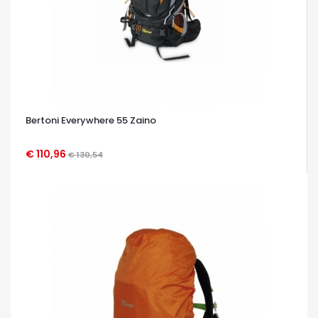
Bertoni Everywhere 55 Zaino
€ 110,96
€ 130,54
OCCHIATA VELOCE