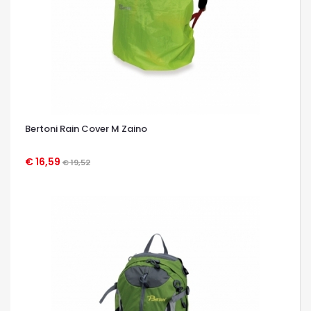
Bertoni Rain Cover M Zaino
€ 16,59
€ 19,52
OCCHIATA VELOCE