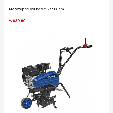
Motozappa Hyundai 212cc 80cm
€ 630,90
OCCHIATA VELOCE