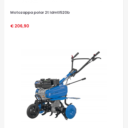
Motozappa polar 2t ldmtl520b
€ 206,90
OCCHIATA VELOCE