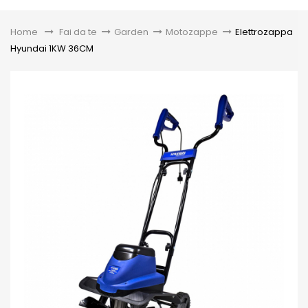
Toggle
Home
&gt;
Fai da te
>
Garden
>
Motozappe
>
Elettrozappa
Hyundai 1KW 36CM