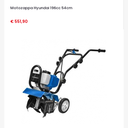
Motozappa Hyundai 196cc 54cm
€ 551,90
OCCHIATA VELOCE