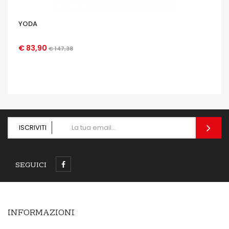
YODA
€ 83,90
€ 147,38
OCCHIATA VELOCE
ISCRIVITI
SEGUICI
INFORMAZIONI