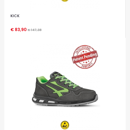
KICK
€ 83,90
€ 147,38
OCCHIATA VELOCE