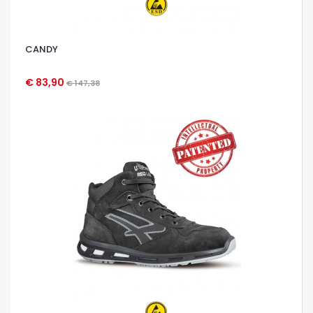
CANDY
€ 83,90
€ 147,38
OCCHIATA VELOCE