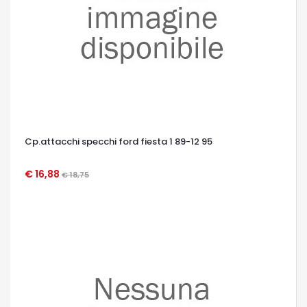
Cp.attacchi specchi ford fiesta 1 89-12 95
€ 16,88
€ 18,75
OCCHIATA VELOCE