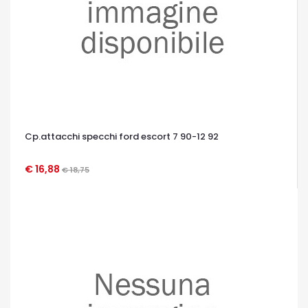
Cp.attacchi specchi ford escort 7 90-12 92
€ 16,88
€ 18,75
OCCHIATA VELOCE