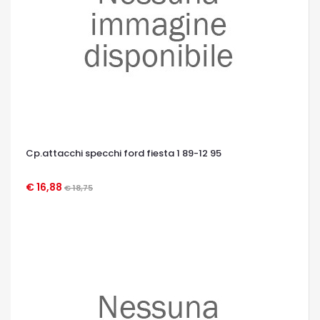
Cp.attacchi specchi ford fiesta 1 89-12 95
€ 16,88
€ 18,75
OCCHIATA VELOCE