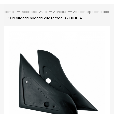
Toggle
Home
&gt;
Accessori Auto
>
Aerokits
>
Attacchi specchi race
>
Cp.attacchi specchi alfa romeo 147 1 01 11 04