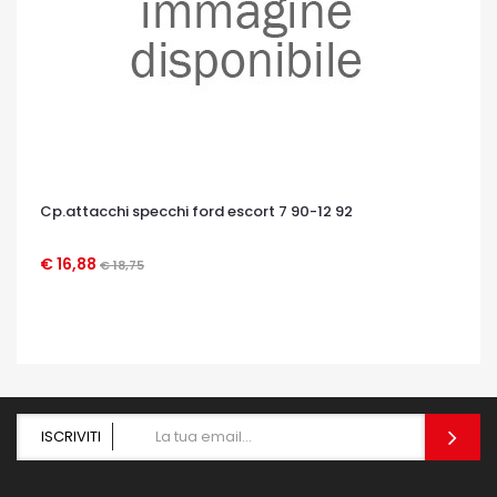
Cp.attacchi specchi ford escort 7 90-12 92
€ 16,88
€ 18,75
OCCHIATA VELOCE
ISCRIVITI