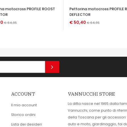
ina motocross PROFILE ROOST
Pettorina motocross PROFILE
CTOR
DEFLECTOR
40
€ 50,40
€ 64,95
€ 64,95
TA VELOCE
OCCHIATA VELOCE
ACCOUNT
VANNUCCHI STORE
La ditta nasce nel 1965 dalla fam
Il mio account
Vannucchi, come punto di rifer
Storico ordini
della Toscana per gli accessori
auto e moto, giardinaggio, fai d
Lista dei desideri