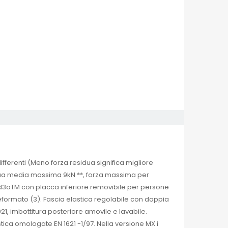
fferenti (Meno forza residua significa migliore
sidua media massima 9kN **, forza massima per
 d3oTM con placca inferiore removibile per persone
reformato (3). Fascia elastica regolabile con doppia
21, imbottitura posteriore amovile e lavabile.
stica omologate EN 1621 -1/97. Nella versione MX i