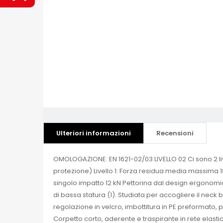
Ulteriori informazioni
Recensioni
OMOLOGAZIONE: EN 1621-02/03 LIVELLO 02 Ci sono 2 liv
protezione) Livello 1: Forza residua media massima 
singolo impatto 12 kN Pettorina dal design ergonomi
di bassa statura (1). Studiata per accogliere il nec
regolazione in velcro, imbottitura in PE preformato, 
Corpetto corto, aderente e traspirante in rete elasti