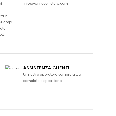
info@vannucchistore.com
i.
ta in
ue ampi
vata
tti.
ASSISTENZA CLIENTI
Un nostro operatore sempre a tua
completa disposizione