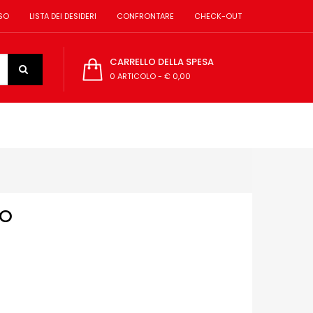
SO
LISTA DEI DESIDERI
CONFRONTARE
CHECK-OUT
CARRELLO DELLA SPESA
0 ARTICOLO
-
€ 0,00
MO