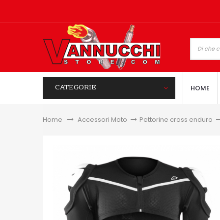
CATEGORIE
HOME
Home
&gt;
Accessori Moto
>
Pettorine cross enduro
>