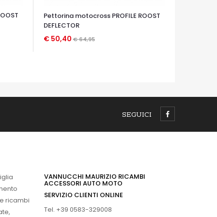
 ROOST
Pettorina motocross PROFILE ROOST
DEFLECTOR
€ 50,40
€ 64,95
OCCHIATA VELOCE
SEGUICI
VANNUCCHI MAURIZIO RICAMBI
iglia
ACCESSORI AUTO MOTO
imento
SERVIZIO CLIENTI ONLINE
 e ricambi
Tel. +39 0583-329008
ate,