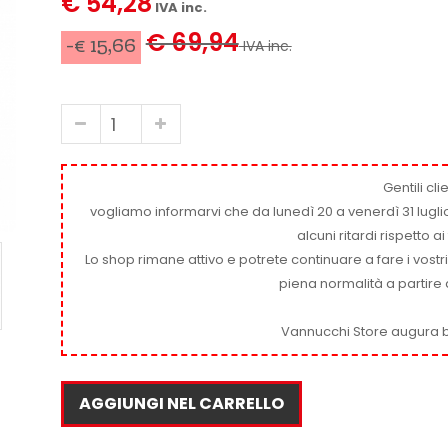
€ 54,28
IVA inc.
€ 69,94
-€ 15,66
IVA inc.
Gentili clie
vogliamo informarvi che da lunedì 20 a venerdì 31 luglio
alcuni ritardi rispetto 
Lo shop rimane attivo e potrete continuare a fare i vostr
piena normalità a partire 
Vannucchi Store augura b
AGGIUNGI NEL CARRELLO