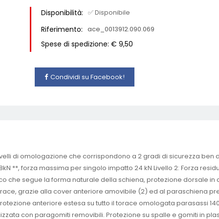
Disponibilità:
✅ Disponibile
Riferimento:
ace_0013912.090.069
Spese di spedizione: € 9,50
Condividi su Facebook!
elli di omologazione che corrispondono a 2 gradi di sicurezza ben di
18kN **, forza massima per singolo impatto 24 kN Livello 2: Forza re
co che segue la forma naturale della schiena, protezione dorsale in
k brace, grazie alla cover anteriore amovibile (2) ed al paraschiena p
protezione anteriore estesa su tutto il torace omologata parasassi 140
cizzata con paragomiti removibili. Protezione su spalle e gomiti in pla