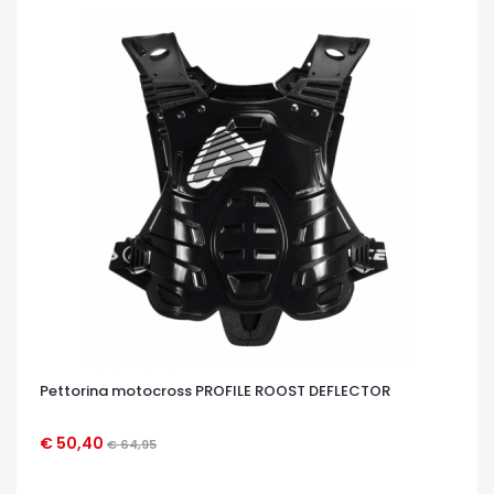
Pettorina motocross PROFILE ROOST DEFLECTOR
€ 50,40
€ 64,95
OCCHIATA VELOCE