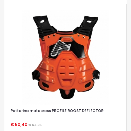
Pettorina motocross PROFILE ROOST DEFLECTOR
€ 50,40
€ 64,95
OCCHIATA VELOCE