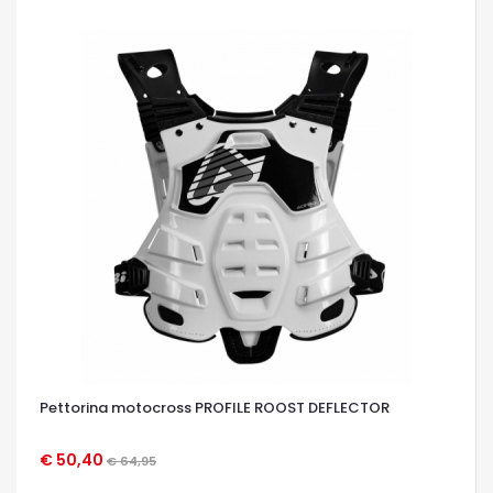
Pettorina motocross PROFILE ROOST DEFLECTOR
€ 50,40
€ 64,95
OCCHIATA VELOCE