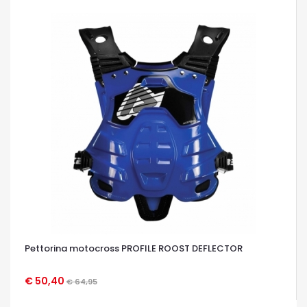
Pettorina motocross PROFILE ROOST DEFLECTOR
€ 50,40
€ 64,95
OCCHIATA VELOCE