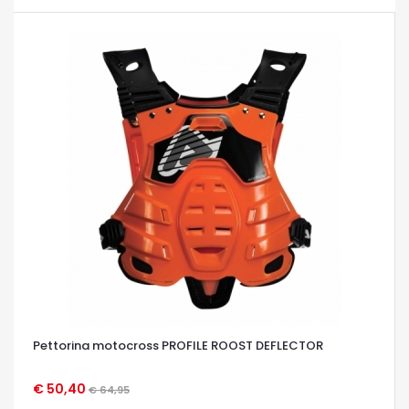
Pettorina motocross PROFILE ROOST DEFLECTOR
€ 50,40
€ 64,95
OCCHIATA VELOCE