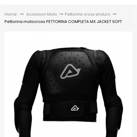
Toggle
Home
&gt;
Accessori Moto
>
Pettorine cross enduro
>
Pettorina motocross PETTORINA COMPLETA MX JACKET SOFT