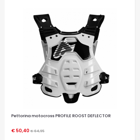
Pettorina motocross PROFILE ROOST DEFLECTOR
€ 50,40
€ 64,95
OCCHIATA VELOCE