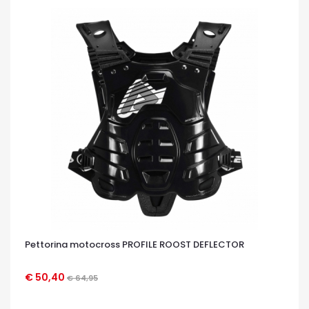
Pettorina motocross PROFILE ROOST DEFLECTOR
€ 50,40
€ 64,95
OCCHIATA VELOCE