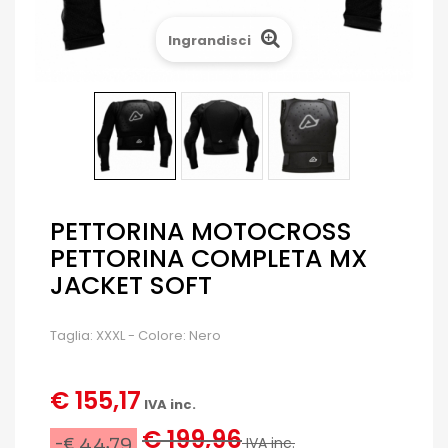
Ingrandisci
PETTORINA MOTOCROSS
PETTORINA COMPLETA MX
JACKET SOFT
Taglia: XXXL - Colore: Nero
€ 155,17
IVA inc.
€ 199,96
-€ 44,79
IVA inc.