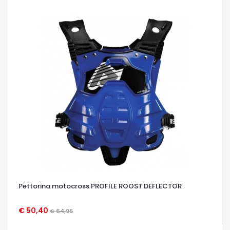
Pettorina motocross PROFILE ROOST DEFLECTOR
€ 50,40
€ 64,95
OCCHIATA VELOCE