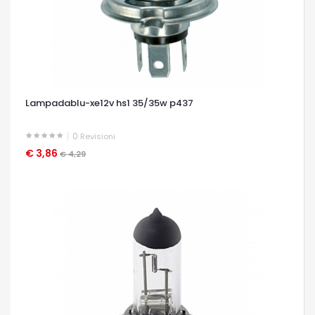
Lampadablu-xe12v hs1 35/35w p437
0
Revisioni
€ 3,86
OCCHIATA VELOCE
€ 4,29