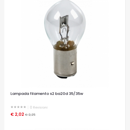
Lampada filamento s2 ba20d 35/35w
0
Revisioni
€ 2,02
OCCHIATA VELOCE
€ 2,25