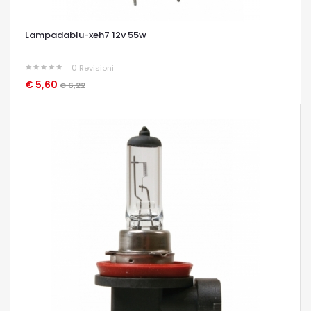
Lampadablu-xeh7 12v 55w
0
Revisioni
€ 5,60
OCCHIATA VELOCE
€ 6,22