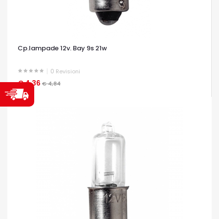
Cp.lampade 12v. Bay 9s 21w
0
Revisioni
€ 4,36
OCCHIATA VELOCE
€ 4,84