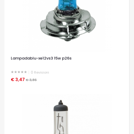
Lampadablu-xe12vs3 15w p26s
0
Revisioni
€ 3,47
OCCHIATA VELOCE
€ 3,86