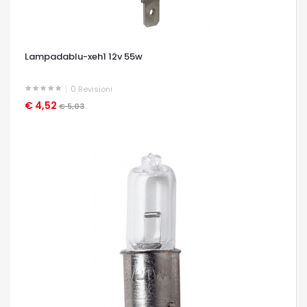
Lampadablu-xeh1 12v 55w
0
Revisioni
€ 4,52
OCCHIATA VELOCE
€ 5,03