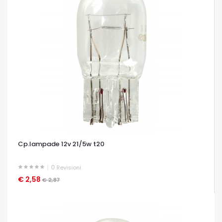
Cp.lampade 12v 21/5w t20
0
Revisioni
€ 2,58
OCCHIATA VELOCE
€ 2,87