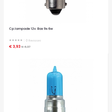
Cp.lampade 12v. Bax 9s 6w
0
Revisioni
€ 3,93
OCCHIATA VELOCE
€ 4,37