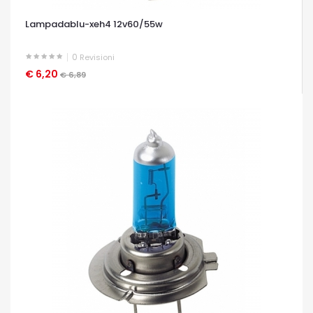
Lampadablu-xeh4 12v60/55w
0
Revisioni
€ 6,20
OCCHIATA VELOCE
€ 6,89