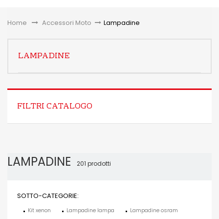
Toggle
Home
&gt;
Accessori Moto
>
Lampadine
LAMPADINE
FILTRI CATALOGO
LAMPADINE
201 prodotti
SOTTO-CATEGORIE:
Kit xenon
Lampadine lampa
Lampadine osram