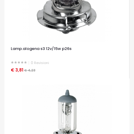
Lamp.alogena s3 12v/15w p26s
0
Revisioni
€ 3,81
OCCHIATA VELOCE
€ 4,23