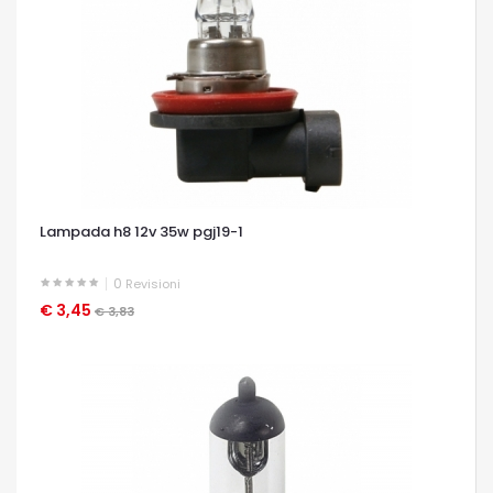
Lampada h8 12v 35w pgj19-1
0
Revisioni
€ 3,45
OCCHIATA VELOCE
€ 3,83