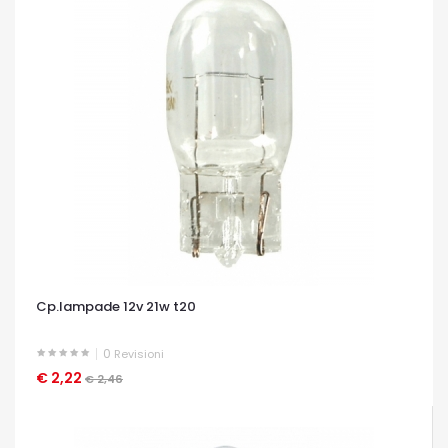
Cp.lampade 12v 21w t20
0
Revisioni
€ 2,22
OCCHIATA VELOCE
€ 2,46