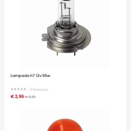
Lampada h7 12v 55w
0
Revisioni
€ 2,96
OCCHIATA VELOCE
€ 3,29