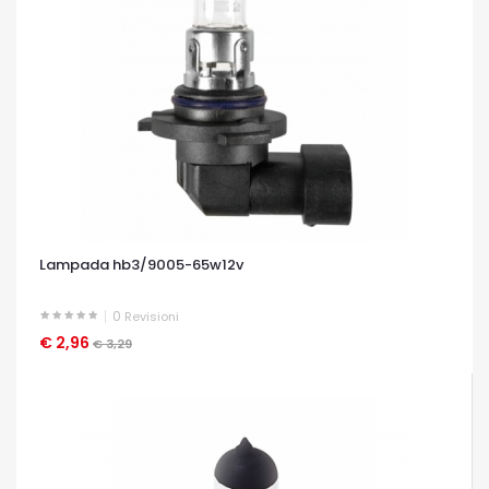
Lampada hb3/9005-65w12v
0
Revisioni
€ 2,96
OCCHIATA VELOCE
€ 3,29