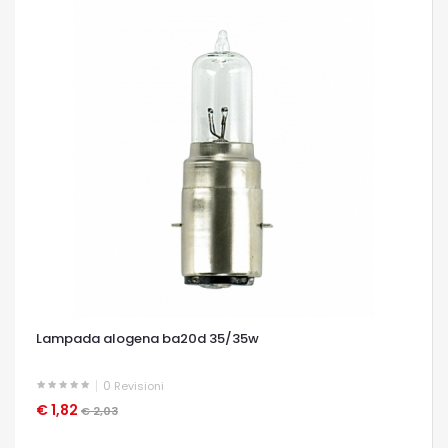
Lampada alogena ba20d 35/35w
0
Revisioni
€ 1,82
OCCHIATA VELOCE
€ 2,03