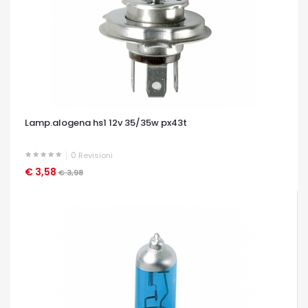
Lamp.alogena hs1 12v 35/35w px43t
0
Revisioni
€ 3,58
OCCHIATA VELOCE
€ 3,98