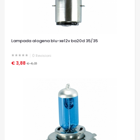
Lampada alogena blu-xe12v ba20d 35/35
0
Revisioni
€ 3,88
OCCHIATA VELOCE
€ 4,31