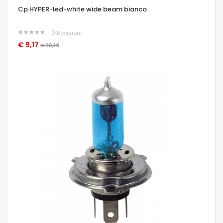
Cp.HYPER-led-white wide beam bianco
0
Revisioni
€ 9,17
OCCHIATA VELOCE
€ 10,19