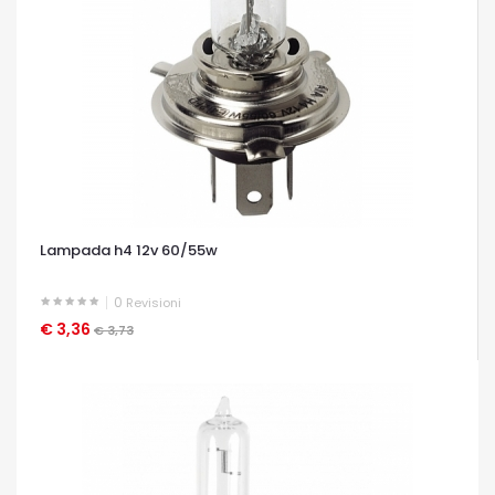
Lampada h4 12v 60/55w
0
Revisioni
€ 3,36
OCCHIATA VELOCE
€ 3,73