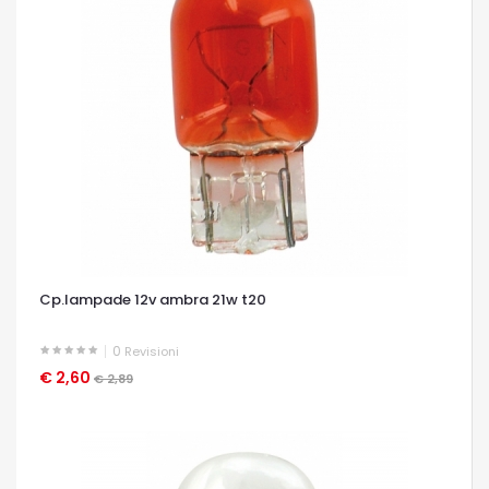
Cp.lampade 12v ambra 21w t20
0
Revisioni
€ 2,60
OCCHIATA VELOCE
€ 2,89