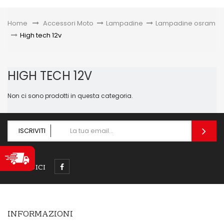
Toggle
Home
&gt;
Accessori Moto
>
Lampadine
>
Lampadine osram
>
High tech 12v
HIGH TECH 12V
Non ci sono prodotti in questa categoria.
ISCRIVITI
SEGUICI
INFORMAZIONI