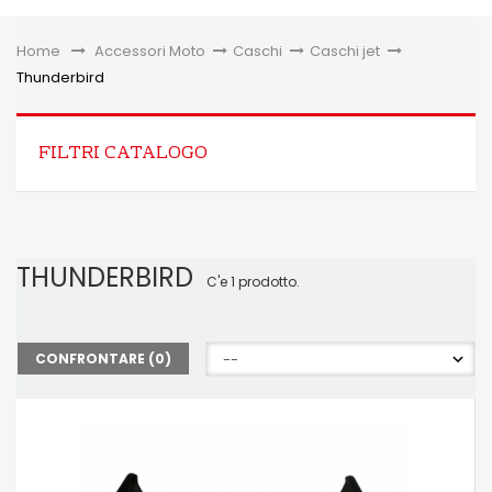
Toggle
Home
&gt;
Accessori Moto
>
Caschi
>
Caschi jet
>
Thunderbird
FILTRI CATALOGO
THUNDERBIRD
C'e 1 prodotto.
CONFRONTARE (
0
)