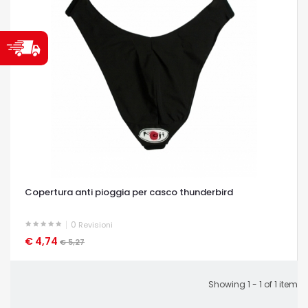
Copertura anti pioggia per casco thunderbird
0
Revisioni
€ 4,74
OCCHIATA VELOCE
€ 5,27
Showing 1 - 1 of 1 item