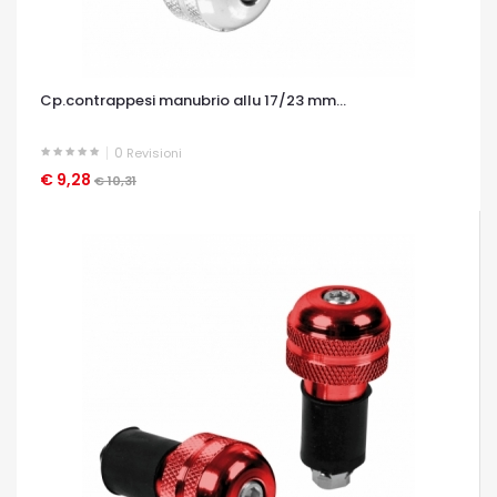
Cp.contrappesi manubrio allu 17/23 mm...
0
Revisioni
€ 9,28
OCCHIATA VELOCE
€ 10,31