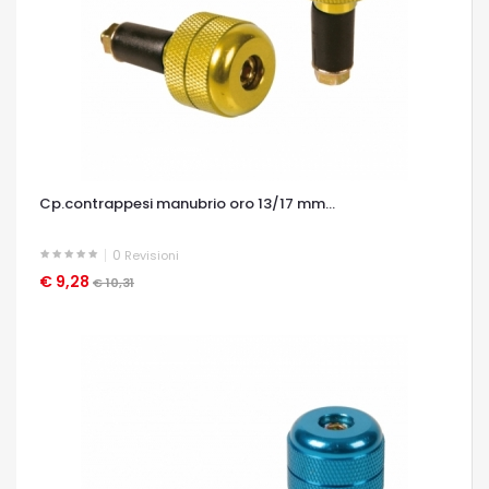
Cp.contrappesi manubrio oro 13/17 mm...
0
Revisioni
€ 9,28
OCCHIATA VELOCE
€ 10,31