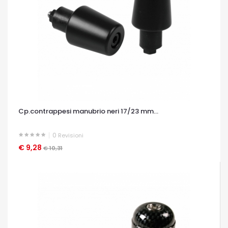
Cp.contrappesi manubrio neri 17/23 mm...
0
Revisioni
€ 9,28
OCCHIATA VELOCE
€ 10,31