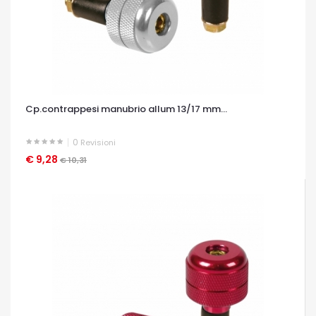
Cp.contrappesi manubrio allum 13/17 mm...
0
Revisioni
€ 9,28
OCCHIATA VELOCE
€ 10,31