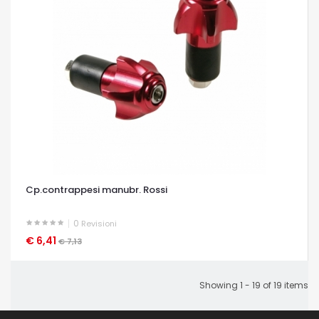
Cp.contrappesi manubr. Rossi
0
Revisioni
€ 6,41
OCCHIATA VELOCE
€ 7,13
Showing 1 - 19 of 19 items