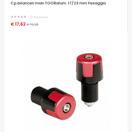
Cp.bilanceri man.TOORalum. 17/23 mm fissaggio
0
Revisioni
€ 17,62
OCCHIATA VELOCE
€ 19,58