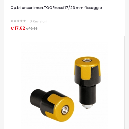
Cp.bilanceri man.TOORrossi 17/23 mm fissaggio
0
Revisioni
€ 17,62
OCCHIATA VELOCE
€ 19,58