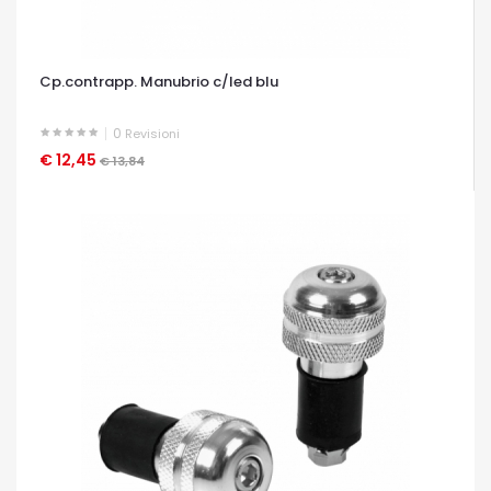
Cp.contrapp. Manubrio c/led blu
0
Revisioni
€ 12,45
OCCHIATA VELOCE
€ 13,84