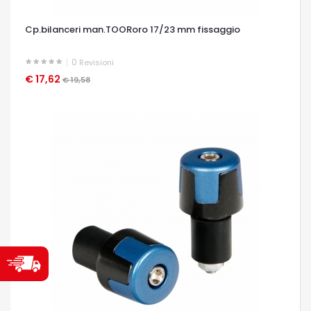
Cp.bilanceri man.TOORoro 17/23 mm fissaggio
0
Revisioni
€ 17,62
OCCHIATA VELOCE
€ 19,58