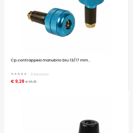
Cp.contrappesi manubrio blu 13/17 mm...
0
Revisioni
€ 9,28
OCCHIATA VELOCE
€ 10,31