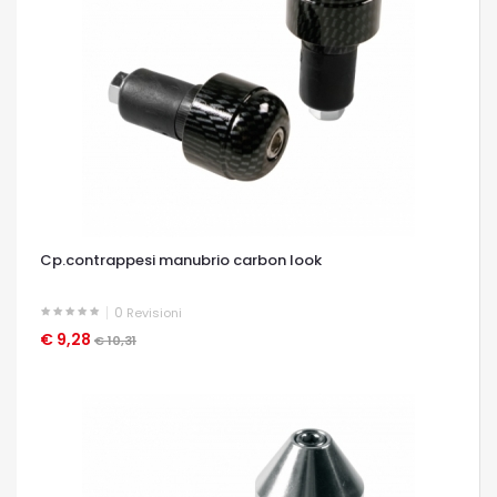
Cp.contrappesi manubrio carbon look
0
Revisioni
€ 9,28
OCCHIATA VELOCE
€ 10,31