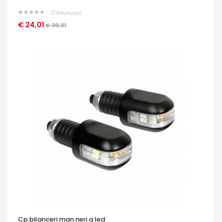
0
Revisioni
€ 24,01
OCCHIATA VELOCE
€ 30,01
Cp.bilanceri man.neri a led