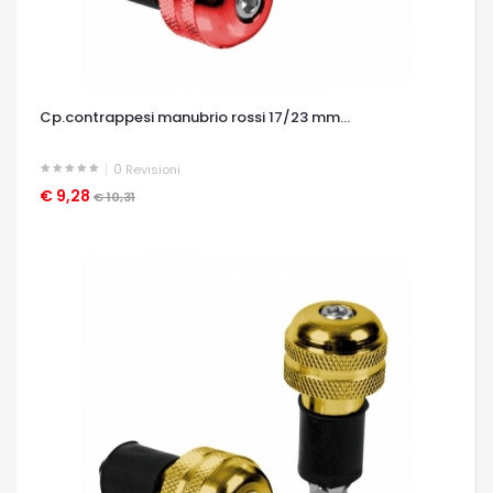
Cp.contrappesi manubrio rossi 17/23 mm...
0
Revisioni
€ 9,28
OCCHIATA VELOCE
€ 10,31