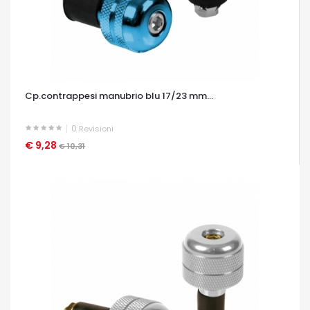
Cp.contrappesi manubrio blu 17/23 mm...
0
Revisioni
€ 9,28
OCCHIATA VELOCE
€ 10,31