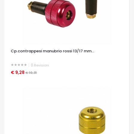
Cp.contrappesi manubrio rossi 13/17 mm...
0
Revisioni
€ 9,28
OCCHIATA VELOCE
€ 10,31