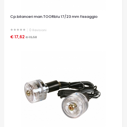
Cp.bilanceri man.TOORblu 17/23 mm fissaggio
0
Revisioni
€ 17,62
OCCHIATA VELOCE
€ 19,58