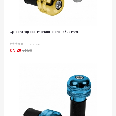
Cp.contrappesi manubrio oro 17/23 mm...
0
Revisioni
€ 9,28
OCCHIATA VELOCE
€ 10,31