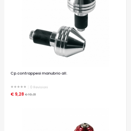
Cp.contrappesi manubrio all.
0
Revisioni
€ 9,28
OCCHIATA VELOCE
€ 10,31